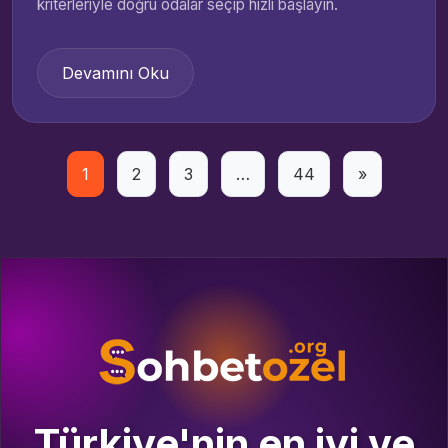
kriterleriyle doğru odalar seçip hızlı başlayın.
Devamını Oku
Yazı
1
2
3
…
44
»
sayfalaması
Türkiye'nin en iyi ve