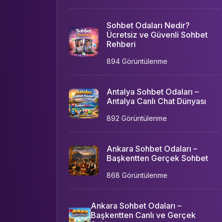
Sohbet Odaları Nedir?
Ücretsiz ve Güvenli Sohbet
Rehberi
894 Görüntülenme
Antalya Sohbet Odaları –
Antalya Canlı Chat Dünyası
892 Görüntülenme
Ankara Sohbet Odaları –
Başkentten Gerçek Sohbet
868 Görüntülenme
Ankara Sohbet Odaları –
Başkentten Canlı ve Gerçek