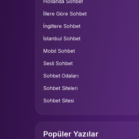
Hollanda Sohbet
İllere Göre Sohbet
İngiltere Sohbet
İstanbul Sohbet
Mobil Sohbet
Sesli Sohbet
Sohbet Odaları
Sohbet Siteleri
Sohbet Sitesi
Popüler Yazılar