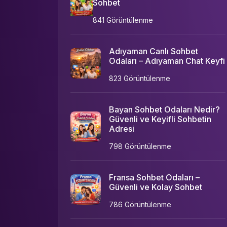
Sohbet
841 Görüntülenme
Adıyaman Canlı Sohbet
Odaları – Adıyaman Chat Keyfi
823 Görüntülenme
Bayan Sohbet Odaları Nedir?
Güvenli ve Keyifli Sohbetin
Adresi
798 Görüntülenme
Fransa Sohbet Odaları –
Güvenli ve Kolay Sohbet
786 Görüntülenme