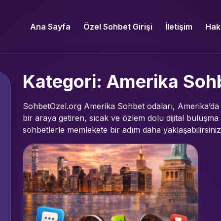
Ana Sayfa
Özel Sohbet Girişi
İletişim
Hak
Kategori: Amerika Soh
SohbetOzel.org Amerika Sohbet odaları, Amerika’da y
bir araya getiren, sıcak ve özlem dolu dijital buluşma
sohbetlerle memlekete bir adım daha yaklaşabilirsiniz