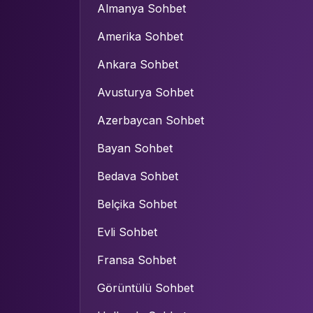
Almanya Sohbet
Amerika Sohbet
Ankara Sohbet
Avusturya Sohbet
Azerbaycan Sohbet
Bayan Sohbet
Bedava Sohbet
Belçika Sohbet
Evli Sohbet
Fransa Sohbet
Görüntülü Sohbet