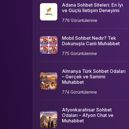
Adana Sohbet Siteleri: En İyi
ve Güçlü İletişim Deneyimi
776 Görüntülenme
Mobil Sohbet Nedir? Tek
Dokunuşla Canlı Muhabbet
775 Görüntülenme
Almanya Türk Sohbet Odaları
– Gerçek ve Samimi
Muhabbet
774 Görüntülenme
Afyonkarahisar Sohbet
Odaları – Afyon Chat ve
Muhabbet