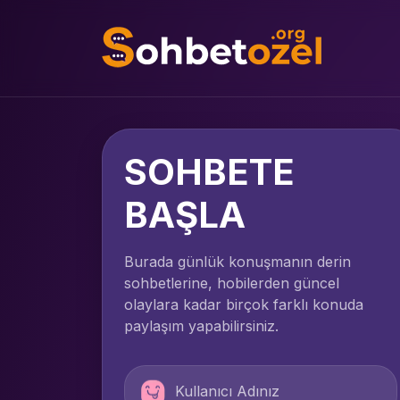
SOHBETE
BAŞLA
Burada günlük konuşmanın derin
sohbetlerine, hobilerden güncel
olaylara kadar birçok farklı konuda
paylaşım yapabilirsiniz.