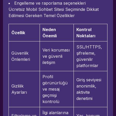
Engelleme ve raporlama seçenekleri
Ücretsiz Mobil Sohbet Sitesi Seçiminde Dikkat
Edilmesi Gereken Temel Özellikler
Neden
Kontrol
Özellik
Önemli
Noktaları
SSL/HTTPS,
Veri koruması
Güvenlik
şifreleme,
ve güvenli
Önlemleri
güvenilir
iletişim
platformlar
Profil
Giriş seviyesi
görünürlüğü
Gizlilik
anonimlik,
ve mesaj
Ayarları
aktivite
geçmişi
denetimi
kontrolü
İlgi alanlarına
Filtreleme ve
Yaş, konum,