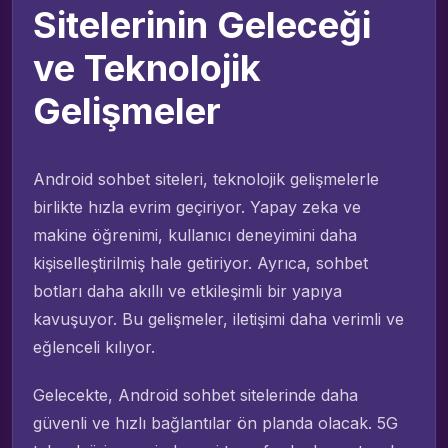
Sitelerinin Geleceği
ve Teknolojik
Gelişmeler
Android sohbet siteleri, teknolojik gelişmelerle
birlikte hızla evrim geçiriyor. Yapay zeka ve
makine öğrenimi, kullanıcı deneyimini daha
kişiselleştirilmiş hale getiriyor. Ayrıca, sohbet
botları daha akıllı ve etkileşimli bir yapıya
kavuşuyor. Bu gelişmeler, iletişimi daha verimli ve
eğlenceli kılıyor.
Gelecekte, Android sohbet sitelerinde daha
güvenli ve hızlı bağlantılar ön planda olacak. 5G