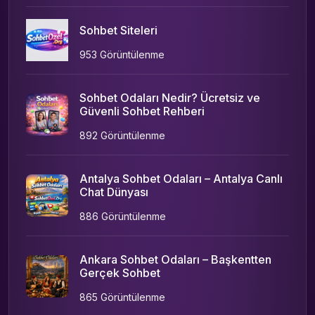
Sohbet Siteleri
953 Görüntülenme
Sohbet Odaları Nedir? Ücretsiz ve
Güvenli Sohbet Rehberi
892 Görüntülenme
Antalya Sohbet Odaları – Antalya Canlı
Chat Dünyası
886 Görüntülenme
Ankara Sohbet Odaları – Başkentten
Gerçek Sohbet
865 Görüntülenme