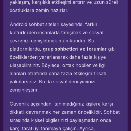
yaklaşım, karşılıklı etkileşimi artırır ve uzun süreli
dostluklara zemin hazırlar.
Android sohbet siteleri sayesinde, farklı
kültürlerden insanlarla tanışmak ve sosyal
çevrenizi genişletmek mümkündür. Bu
platformlarda,
grup sohbetleri ve forumlar
gibi
özelliklerden yararlanarak daha fazla kişiye
ulaşabilirsiniz. Böylece, ortak hobiler ve ilgi
alanları etrafında daha fazla etkileşim fırsatı
yakalarsınız. Bu da sosyal deneyiminizi
zenginleştirir.
Güvenlik açısından, tanımadığınız kişilere karşı
dikkatli davranmak her zaman önceliklidir. Sohbet
sırasında kişisel bilgilerinizi paylaşmadan önce
karşı tarafı iyi tanımaya çalışın. Ayrıca,