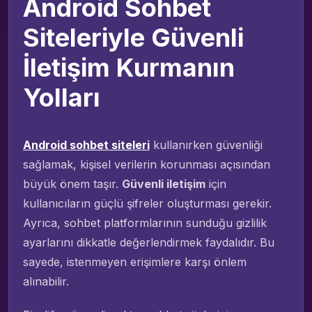
Android Sohbet
Siteleriyle Güvenli
İletişim Kurmanın
Yolları
Android sohbet siteleri
kullanırken güvenliği
sağlamak, kişisel verilerin korunması açısından
büyük önem taşır.
Güvenli iletişim
için
kullanıcıların güçlü şifreler oluşturması gerekir.
Ayrıca, sohbet platformlarının sunduğu gizlilik
ayarlarını dikkatle değerlendirmek faydalıdır. Bu
sayede, istenmeyen erişimlere karşı önlem
alınabilir.