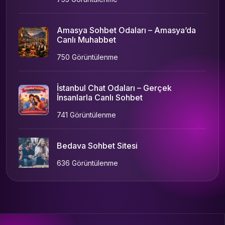
Amasya Sohbet Odaları – Amasya’da
Canlı Muhabbet
750 Görüntülenme
İstanbul Chat Odaları – Gerçek
İnsanlarla Canlı Sohbet
741 Görüntülenme
Bedava Sohbet Sitesi
636 Görüntülenme