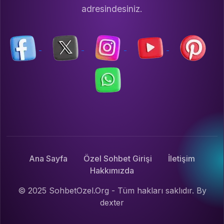
adresindesiniz.
Ana Sayfa
Özel Sohbet Girişi
İletişim
Hakkımızda
© 2025 SohbetOzel.Org - Tüm hakları saklıdır. By
dexter