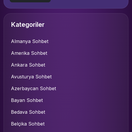
Kategoriler
Almanya Sohbet
Amerika Sohbet
Ankara Sohbet
Avusturya Sohbet
Azerbaycan Sohbet
Bayan Sohbet
Bedava Sohbet
Belçika Sohbet