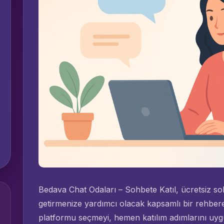
Bedava Chat Odaları – Sohbete Katıl, ücretsiz so
getirmenize yardımcı olacak kapsamlı bir rehber
platformu seçmeyi, hemen katılım adımlarını uygu