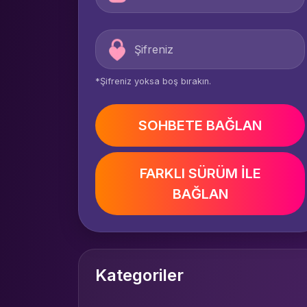
*Şifreniz yoksa boş bırakın.
SOHBETE BAĞLAN
FARKLI SÜRÜM İLE
BAĞLAN
Kategoriler