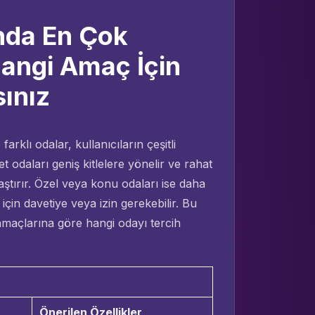
nda En Çok
Hangi Amaç İçin
ınız
rklı odalar, kullanıcıların çeşitli
odaları geniş kitlelere yönelir ve rahat
laştırır. Özel veya konu odaları ise daha
 için davetiye veya izin gerekebilir. Bu
amaçlarına göre hangi odayı tercih
Önerilen Özellikler