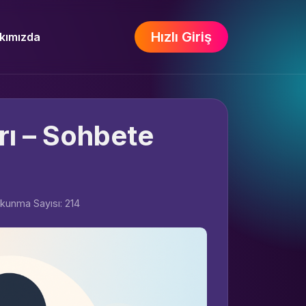
Hızlı Giriş
kımızda
ı – Sohbete
kunma Sayısı: 214