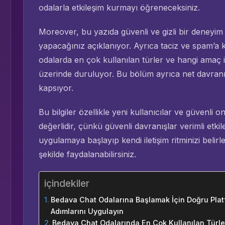
odalarla etkileşim kurmayı öğreneceksiniz.
Moreover, bu yazıda güvenli ve gizli bir deneyim i
yapacağınız açıklanıyor. Ayrıca taciz ve spam’a 
odalarda en çok kullanılan türler ve hangi amaç
üzerinde duruluyor. Bu bölüm ayrıca net davranı
kapsıyor.
Bu bilgiler özellikle yeni kullanıcılar ve güvenli 
değerlidir, çünkü güvenli davranışlar verimli etkil
uygulamaya başlayıp kendi iletişim ritminizi beli
şekilde faydalanabilirsiniz.
içindekiler
Bedava Chat Odalarına Başlamak İçin Doğru Plat
Adımlarını Uygulayın
Bedava Chat Odalarında En Çok Kullanılan Türle