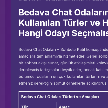
Bedava Chat Odaları
Kullanılan Türler ve 
Hangi Odayı Seçmalıs
Bedava Chat Odaları – Sohbete Katıl konseptinde fa
amaçlara tam anlamıyla hizmet eder. Genel sohbet 
bir sohbet akışı sunar, günlük etkileşimleri kolay
derinleşmiş tartışmaları teşvik eder, ancak katılım
bölümde, odaların en çok kullanılan türlerini ve 
etmeniz gerektiğini somut örneklerle açıklıyoruz.
Bedava Chat Odaları Türleri ve Amaçları
Tür
Amaç