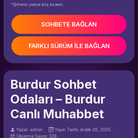
*Şifreniz yoksa boş bırakın.
SOHBETE BAĞLAN
FARKLI SÜRÜM İLE BAĞLAN
Burdur Sohbet
Odaları – Burdur
Canlı Muhabbet
Yazar: admin
Yayın Tarihi: Aralık 29, 2025
Okunma Sayısı: 328