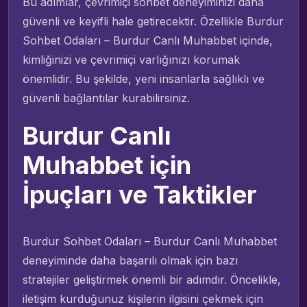
Bu adımlar, çevrimiçi sohbet deneyiminizi daha
güvenli ve keyifli hale getirecektir. Özellikle Burdur
Sohbet Odaları – Burdur Canlı Muhabbet içinde,
kimliğinizi ve çevrimiçi varlığınızı korumak
önemlidir. Bu şekilde, yeni insanlarla sağlıklı ve
güvenli bağlantılar kurabilirsiniz.
Burdur Canlı
Muhabbet için
İpuçları ve Taktikler
Burdur Sohbet Odaları – Burdur Canlı Muhabbet
deneyiminde daha başarılı olmak için bazı
stratejiler geliştirmek önemli bir adımdır. Öncelikle,
iletişim kurduğunuz kişilerin ilgisini çekmek için