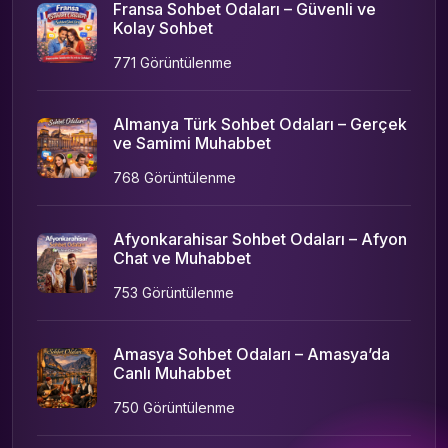
Fransa Sohbet Odaları – Güvenli ve
Kolay Sohbet
771 Görüntülenme
Almanya Türk Sohbet Odaları – Gerçek
ve Samimi Muhabbet
768 Görüntülenme
Afyonkarahisar Sohbet Odaları – Afyon
Chat ve Muhabbet
753 Görüntülenme
Amasya Sohbet Odaları – Amasya’da
Canlı Muhabbet
750 Görüntülenme