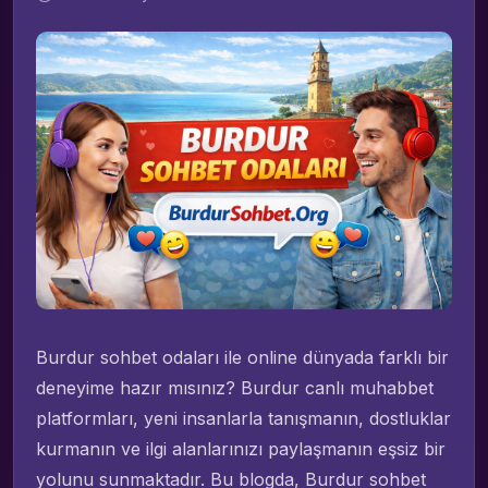
Burdur sohbet odaları ile online dünyada farklı bir
deneyime hazır mısınız? Burdur canlı muhabbet
platformları, yeni insanlarla tanışmanın, dostluklar
kurmanın ve ilgi alanlarınızı paylaşmanın eşsiz bir
yolunu sunmaktadır. Bu blogda, Burdur sohbet