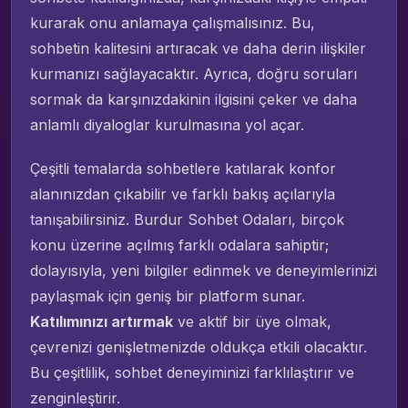
kurarak onu anlamaya çalışmalısınız. Bu,
sohbetin kalitesini artıracak ve daha derin ilişkiler
kurmanızı sağlayacaktır. Ayrıca, doğru soruları
sormak da karşınızdakinin ilgisini çeker ve daha
anlamlı diyaloglar kurulmasına yol açar.
Çeşitli temalarda sohbetlere katılarak konfor
alanınızdan çıkabilir ve farklı bakış açılarıyla
tanışabilirsiniz. Burdur Sohbet Odaları, birçok
konu üzerine açılmış farklı odalara sahiptir;
dolayısıyla, yeni bilgiler edinmek ve deneyimlerinizi
paylaşmak için geniş bir platform sunar.
Katılımınızı artırmak
ve aktif bir üye olmak,
çevrenizi genişletmenizde oldukça etkili olacaktır.
Bu çeşitlilik, sohbet deneyiminizi farklılaştırır ve
zenginleştirir.