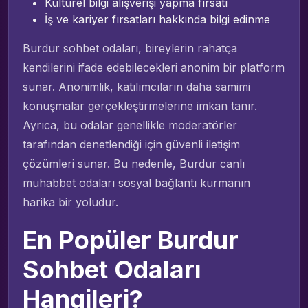
Kültürel bilgi alışverişi yapma fırsatı
İş ve kariyer fırsatları hakkında bilgi edinme
Burdur sohbet odaları, bireylerin rahatça
kendilerini ifade edebilecekleri anonim bir platform
sunar. Anonimlik, katılımcıların daha samimi
konuşmalar gerçekleştirmelerine imkan tanır.
Ayrıca, bu odalar genellikle moderatörler
tarafından denetlendiği için güvenli iletişim
çözümleri sunar. Bu nedenle, Burdur canlı
muhabbet odaları sosyal bağlantı kurmanın
harika bir yoludur.
En Popüler Burdur
Sohbet Odaları
Hangileri?