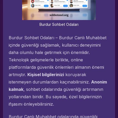
Burdur Sohbet Odaları
Burdur Sohbet Odaları – Burdur Canlı Muhabbet
içinde güvenliği sağlamak, kullanıcı deneyimini
daha olumlu hale getirmek için önemlidir.
Teknolojik gelişmelerle birlikte, online
platformlarda güvenlik önlemleri almanın önemi
artmıştır.
Kişisel bilgilerinizi
koruyarak
istenmeyen durumlardan kaçınabilirsiniz.
Anonim
kalmak
, sohbet odalarında güvenliği artırmanın
yollarından biridir. Bu sayede, özel bilgilerinizin
ifşasını önleyebilirsiniz.
Burdur Canlı Muhabbet odalarında güvenliği