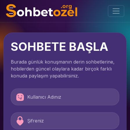
SOHBETE BAŞLA
Burada günlük konuşmanın derin sohbetlerine,
hobilerden güncel olaylara kadar birçok farklı
konuda paylaşım yapabilirsiniz.