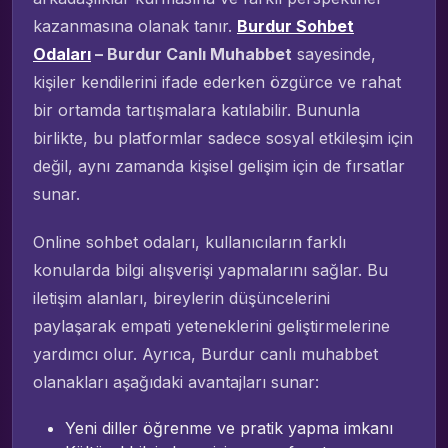
kazanmasına olanak tanır.
Burdur Sohbet
Odaları
– Burdur Canlı Muhabbet
sayesinde,
kişiler kendilerini ifade ederken özgürce ve rahat
bir ortamda tartışmalara katılabilir. Bununla
birlikte, bu platformlar sadece sosyal etkileşim için
değil, aynı zamanda kişisel gelişim için de fırsatlar
sunar.
Online sohbet odaları, kullanıcıların farklı
konularda bilgi alışverişi yapmalarını sağlar. Bu
iletişim alanları, bireylerin düşüncelerini
paylaşarak empati yeteneklerini geliştirmelerine
yardımcı olur. Ayrıca, Burdur canlı muhabbet
olanakları aşağıdaki avantajları sunar:
Yeni diller öğrenme ve pratik yapma imkanı