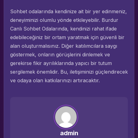
Sohbet odalarında kendinize ait bir yer edinmeniz,
deneyiminizi olumlu yönde etkileyebilir. Burdur
Canlı Sohbet Odalarında, kendinizi rahat ifade
edebileceğiniz bir ortam yaratmak için güvenli bir
alan oluşturmalısınız. Diğer katılımcılara saygı
göstermek, onların görüşlerini dinlemek ve
gerekirse fikir ayrılıklarında yapıcı bir tutum
sergilemek önemlidir. Bu, iletişiminizi güçlendirecek
ve odaya olan katkılarınızı artıracaktır.
admin