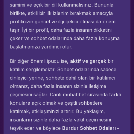
samimi ve açık bir dil kullanmalısınız. Bununla
birlikte, etkili bir ilk izlenim bırakmak amacıyla
profilinizin güncel ve ilgi çekici olması da önem
taşır. İyi bir profil, daha fazla insanın dikkatini
çeker ve sohbet odalarında daha fazla konuşma
başlatmanıza yardımcı olur.
Bir diğer önemli ipucu ise,
aktif ve gerçek
bir
katılım sergilemektir. Sohbet odalarında sadece
dinleyici yerine, sohbete dahil olan bir katılımcı
olmanız, daha fazla insanın sizinle iletişime
geçmesini sağlar. Canlı muhabbet sırasında farklı
konulara açık olmak ve çeşitli sohbetlere
katılmak, etkileşiminizi artırır. Bu yaklaşım,
insanların sizinle daha fazla vakit geçirmesini
teşvik eder ve böylece
Burdur Sohbet Odaları –