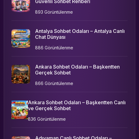
Güvenli Sohbet Rehberi
893 Görüntülenme
Antalya Sohbet Odaları – Antalya Canlı
Chat Dünyası
886 Görüntülenme
Ankara Sohbet Odaları – Başkentten
Gerçek Sohbet
866 Görüntülenme
Ankara Sohbet Odaları – Başkentten Canlı
ve Gerçek Sohbet
836 Görüntülenme
Adıyaman Canlı Sohbet Odaları –