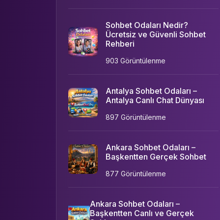
Sohbet Odaları Nedir?
Ücretsiz ve Güvenli Sohbet
Rehberi
903 Görüntülenme
Antalya Sohbet Odaları –
Antalya Canlı Chat Dünyası
897 Görüntülenme
Ankara Sohbet Odaları –
Başkentten Gerçek Sohbet
877 Görüntülenme
Ankara Sohbet Odaları –
Başkentten Canlı ve Gerçek