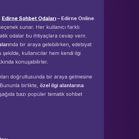
n
Edirne Sohbet Odaları
– Edirne Online
 seçenek sunar. Her kullanıcı farklı
atik odalar bu ihtiyaçlara cevap verir.
ları
nda bir araya gelebilirken, edebiyat
 şekilde, kullanıcılar hem kendi ilgi
kkında konuşabilirler.
lanları doğrultusunda bir araya gelmesine
. Bununla birlikte,
özel ilgi alanlarına
Aşağıda bazı popüler tematik sohbet