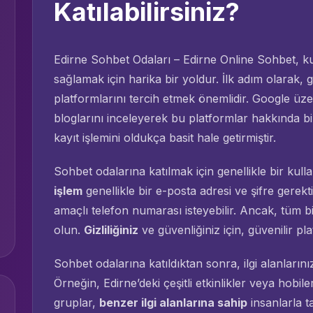
Katılabilirsiniz?
Edirne Sohbet Odaları – Edirne Online Sohbet, kul
sağlamak için harika bir yoldur. İlk adım olarak, 
platformlarını tercih etmek önemlidir. Google üz
bloglarını inceleyerek bu platformlar hakkında bil
kayıt işlemini oldukça basit hale getirmiştir.
Sohbet odalarına katılmak için genellikle bir kull
işlem
genellikle bir e-posta adresi ve şifre gerekt
amaçlı telefon numarası isteyebilir. Ancak, tüm bi
olun.
Gizliliğiniz
ve güvenliğiniz için, güvenilir pl
Sohbet odalarına katıldıktan sonra, ilgi alanlarınız
Örneğin, Edirne’deki çeşitli etkinlikler veya hobile
gruplar,
benzer ilgi alanlarına sahip
insanlarla t