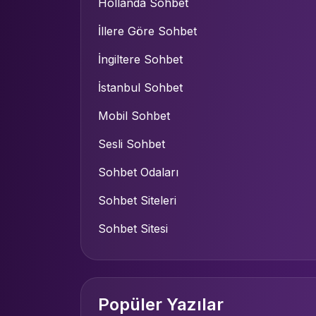
Hollanda Sohbet
İllere Göre Sohbet
İngiltere Sohbet
İstanbul Sohbet
Mobil Sohbet
Sesli Sohbet
Sohbet Odaları
Sohbet Siteleri
Sohbet Sitesi
Popüler Yazılar