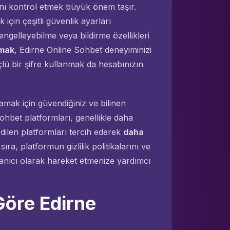
ını kontrol etmek büyük önem taşır.
 için çeşitli güvenlik ayarları
 engelleyebilme veya bildirme özellikleri
nmak
, Edirne Online Sohbet deneyiminizi
çlü bir şifre kullanmak da hesabınızın
amak için güvendiğiniz ve bilinen
sohbet platformları, genellikle daha
edilen platformları tercih ederek
daha
ra, platformun gizlilik politikalarını ve
ullanıcı olarak hareket etmenize yardımcı
 Göre Edirne