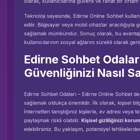
olarak, kullanıcılarına güvenli ve rahat bir ortam
Teknoloji sayesinde, Edirne Online Sohbet kulla
edilir. Bilgisayar veya mobil cihazlar aracılığıyla
sağlamak mümkündür. Sonuç olarak, bu avantajlar
kullanıcılarının sosyal ağlarını sürekli olarak gen
Edirne Sohbet Odalar
Güvenliğinizi Nasıl S
Edirne Sohbet Odaları – Edirne Online Sohbet den
sağlamak oldukça önemlidir. İlk olarak, kişisel bi
İnternetten tanıştığınız kişilerle, ev adresi veya t
paylaşmak riskli olabilir.
Kişisel gizliliğinizi koru
edebilirsiniz. Bu yaklaşım, potansiyel tehlikelerd