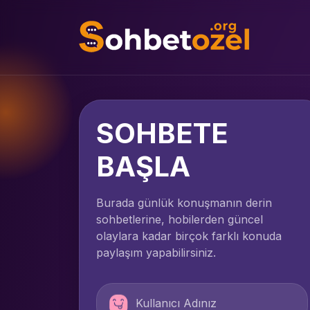
SOHBETE
BAŞLA
Burada günlük konuşmanın derin
sohbetlerine, hobilerden güncel
olaylara kadar birçok farklı konuda
paylaşım yapabilirsiniz.