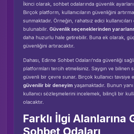
İkinci olarak, sohbet odalarında güvenlik ayarlar
Birçok platform, kullanıcıların güvenliğini artırmak
sunmaktadır. Örneğin, rahatsız edici kullanıcıları
bulunabilir.
Güvenlik seçeneklerinden yararla
daha huzurlu hale getirebilir. Buna ek olarak, gü
güvenliğini artıracaktır.
Dahası, Edirne Sohbet Odaları’nda güvenliği sağl
platformları tercih etmelisiniz. Saygın ve bilinen 
güvenli bir çevre sunar. Birçok kullanıcı tavsiye 
güvenilir bir deneyim
yaşamaktadır. Bunun yanı sı
kullanıcı sözleşmelerini incelemek, bilinçli bir k
olacaktır.
Farklı İlgi Alanlarına
Sohbet Odaları