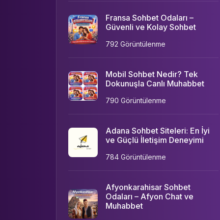
Fransa Sohbet Odaları –
Güvenli ve Kolay Sohbet
792 Görüntülenme
Mobil Sohbet Nedir? Tek
Dokunuşla Canlı Muhabbet
790 Görüntülenme
Adana Sohbet Siteleri: En İyi
ve Güçlü İletişim Deneyimi
784 Görüntülenme
Afyonkarahisar Sohbet
Odaları – Afyon Chat ve
Muhabbet