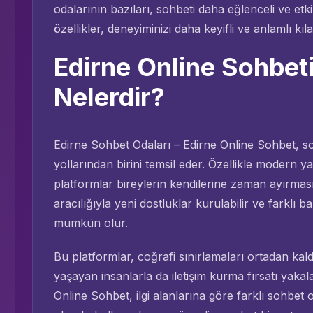
odalarının bazıları, sohbeti daha eğlenceli ve etki
özellikler, deneyiminizi daha keyifli ve anlamlı kıla
Edirne Online Sohbeti
Nelerdir?
Edirne Sohbet Odaları – Edirne Online Sohbet, so
yollarından birini temsil eder. Özellikle modern 
platformlar bireylerin kendilerine zaman ayırması
aracılığıyla yeni dostluklar kurulabilir ve farklı 
mümkün olur.
Bu platformlar, coğrafi sınırlamaları ortadan kaldı
yaşayan insanlarla da iletişim kurma fırsatı yakal
Online Sohbet, ilgi alanlarına göre farklı sohbet