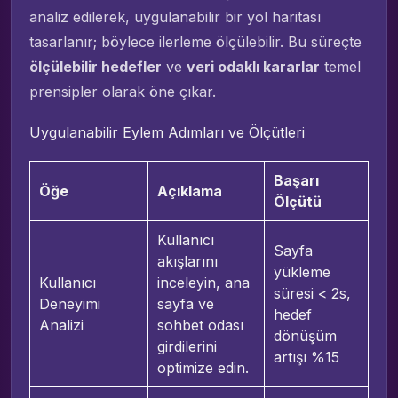
analiz edilerek, uygulanabilir bir yol haritası
tasarlanır; böylece ilerleme ölçülebilir. Bu süreçte
ölçülebilir hedefler
ve
veri odaklı kararlar
temel
prensipler olarak öne çıkar.
Uygulanabilir Eylem Adımları ve Ölçütleri
Başarı
Öğe
Açıklama
Ölçütü
Kullanıcı
Sayfa
akışlarını
yükleme
Kullanıcı
inceleyin, ana
süresi < 2s,
Deneyimi
sayfa ve
hedef
Analizi
sohbet odası
dönüşüm
girdilerini
artışı %15
optimize edin.