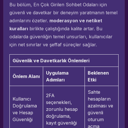
Bu bölüm, En Çok Girilen Sohbet Odaları için
güvenli ve davetkar bir deneyim yaratmanın temel
adımlarını özetler.
moderasyon ve netiket
kuralları
birlikte çalıştığında kalite artar. Bu
odalarda güvenliğin temel unsurları, kullanıcılar
için net sınırlar ve şeffaf süreçler sağlar.
Güvenlik ve Davetkarlık Önlemleri
Uygulama
Beklenen
Önlem Alanı
Adımları
Etki
Sahte
2FA
Kullanıcı
hesapların
seçenekleri,
Doğrulama
azalması ve
zorunlu hesap
ve Hesap
güvenli
doğrulama,
Güvenliği
oturum
kayıt güvenliği
açma