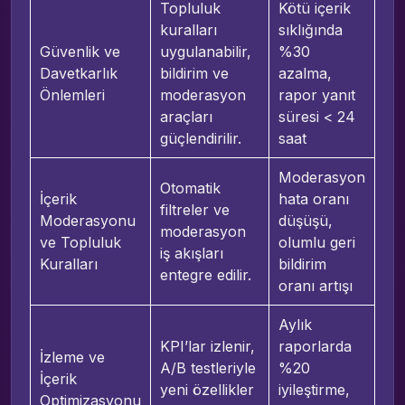
Topluluk
Kötü içerik
kuralları
sıklığında
Güvenlik ve
uygulanabilir,
%30
Davetkarlık
bildirim ve
azalma,
Önlemleri
moderasyon
rapor yanıt
araçları
süresi < 24
güçlendirilir.
saat
Moderasyon
Otomatik
İçerik
hata oranı
filtreler ve
Moderasyonu
düşüşü,
moderasyon
ve Topluluk
olumlu geri
iş akışları
Kuralları
bildirim
entegre edilir.
oranı artışı
Aylık
KPI’lar izlenir,
raporlarda
İzleme ve
A/B testleriyle
%20
İçerik
yeni özellikler
iyileştirme,
Optimizasyonu