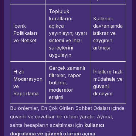
Topluluk
kurallarını
Kullanıcı
İçerik
açıkça
davranışında
Politikaları
yayınlayın; uyarı
istikrar ve
ve Netiket
sistemi ve ihlal
saygının
süreçlerini
artması
uygulayın
Gerçek zamanlı
Hızlı
İhlallere hızlı
filtreler, rapor
Moderasyon
müdahale ve
butonu,
ve
güvenli
moderatör
Raporlama
deneyim
erişimi
Bu önlemler, En Çok Girilen Sohbet Odaları içinde
güvenli ve davetkar bir ortam yaratır. Ayrıca,
sahte hesapların azaltılması için
kullanıcı
doğrulama ve güvenli oturum açma