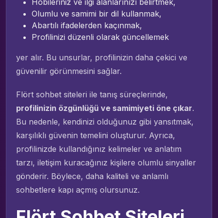
Hobileriniz ve ilgi alanlarınızı belirtmek,
Olumlu ve samimi bir dil kullanmak,
Abartılı ifadelerden kaçınmak,
Profilinizi düzenli olarak güncellemek
yer alır. Bu unsurlar, profilinizin daha çekici ve
güvenilir görünmesini sağlar.
Flört sohbet siteleri ile tanış süreçlerinde,
profilinizin özgünlüğü ve samimiyeti öne çıkar
.
Bu nedenle, kendinizi olduğunuz gibi yansıtmak,
karşılıklı güvenin temelini oluşturur. Ayrıca,
profilinizde kullandığınız kelimeler ve anlatım
tarzı, iletişim kuracağınız kişilere olumlu sinyaller
gönderir. Böylece, daha kaliteli ve anlamlı
sohbetlere kapı açmış olursunuz.
Flört Sohbet Siteleri