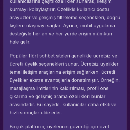
kullanıcılarına çeşitli özellikler sunarak, iletişim
kurmayı kolaylaştırır. Özellikle kullanıcı dostu
arayüzler ve gelişmiş filtreleme seçenekleri, doğru
kişilere ulaşmayı sağlar. Ayrıca, mobil uygulama
desteğiyle her an ve her yerde erişim mümkün
hale gelir.
Popüler flört sohbet siteleri genellikle ücretsiz ve
ücretli üyelik seçenekleri sunar. Ücretsiz üyelikler
temel iletişim araçlarına erişim sağlarken, ücretli
üyelikler ekstra avantajlarla donatılmıştır. Örneğin,
mesajlaşma limitlerinin kaldırılması, profil öne
çıkarma ve gelişmiş arama özellikleri bunlar
arasındadır. Bu sayede, kullanıcılar daha etkili ve
hızlı sonuçlar elde eder.
Birçok platform, üyelerinin güvenliği için özel