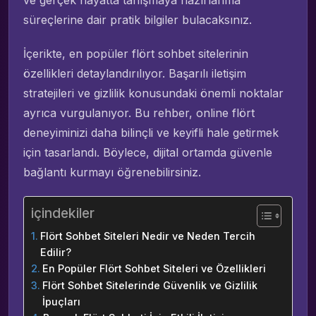
süreçlerine dair pratik bilgiler bulacaksınız.
İçerikte, en popüler flört sohbet sitelerinin
özellikleri detaylandırılıyor. Başarılı iletişim
stratejileri ve gizlilik konusundaki önemli noktalar
ayrıca vurgulanıyor. Bu rehber, online flört
deneyiminizi daha bilinçli ve keyifli hale getirmek
için tasarlandı. Böylece, dijital ortamda güvenle
bağlantı kurmayı öğrenebilirsiniz.
içindekiler
Flört Sohbet Siteleri Nedir ve Neden Tercih
Edilir?
En Popüler Flört Sohbet Siteleri ve Özellikleri
Flört Sohbet Sitelerinde Güvenlik ve Gizlilik
İpuçları