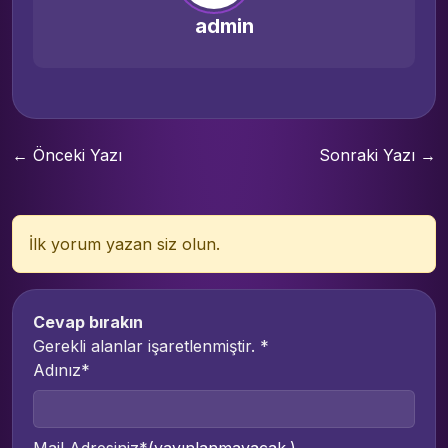
admin
← Önceki Yazı
Sonraki Yazı →
İlk yorum yazan siz olun.
Cevap bırakın
Gerekli alanlar işaretlenmiştir.
*
Adınız*
Mail Adresiniz*
(yayınlanmayacak.)