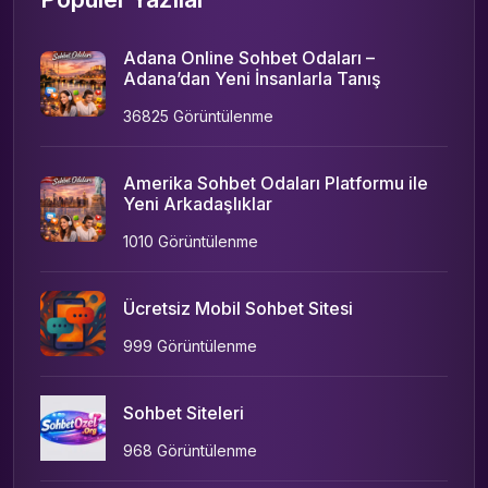
Adana Online Sohbet Odaları –
Adana’dan Yeni İnsanlarla Tanış
36825 Görüntülenme
Amerika Sohbet Odaları Platformu ile
Yeni Arkadaşlıklar
1010 Görüntülenme
Ücretsiz Mobil Sohbet Sitesi
999 Görüntülenme
Sohbet Siteleri
968 Görüntülenme