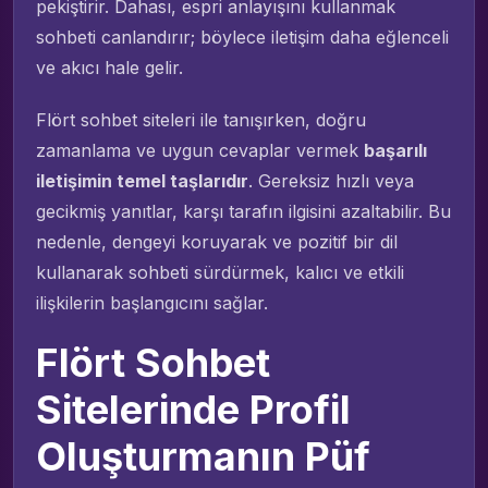
pekiştirir. Dahası, espri anlayışını kullanmak
sohbeti canlandırır; böylece iletişim daha eğlenceli
ve akıcı hale gelir.
Flört sohbet siteleri ile tanışırken, doğru
zamanlama ve uygun cevaplar vermek
başarılı
iletişimin temel taşlarıdır
. Gereksiz hızlı veya
gecikmiş yanıtlar, karşı tarafın ilgisini azaltabilir. Bu
nedenle, dengeyi koruyarak ve pozitif bir dil
kullanarak sohbeti sürdürmek, kalıcı ve etkili
ilişkilerin başlangıcını sağlar.
Flört Sohbet
Sitelerinde Profil
Oluşturmanın Püf