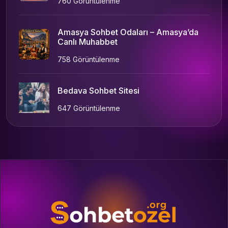
760 Görüntülenme
Amasya Sohbet Odaları – Amasya’da
Canlı Muhabbet
758 Görüntülenme
Bedava Sohbet Sitesi
647 Görüntülenme