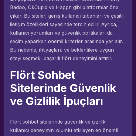
Badoo, OkCupid ve Happn gibi platformlar öne
çıkar. Bu siteler, geniş kullanıcı tabanları ve çeşitli
iletişim özellikleri sayesinde tercih edilir. Ayrıca,
kullanıcı yorumları ve güvenlik politikaları da
seçim yaparken önemli kriterler arasında yer alır.
Bu nedenle, ihtiyaçlara ve beklentilere uygun
siteyi seçmek, başarılı flört deneyimini artırır.
Flört Sohbet
Sitelerinde Güvenlik
ve Gizlilik İpuçları
Flört sohbet sitelerinde güvenlik ve gizlilik,
kullanıcı deneyimini olumlu etkileyen en önemli