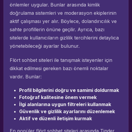
önlemler uygular. Bunlar arasında kimlik
doğrulama sistemleri ve moderasyon ekiplerinin
aktif çalışması yer alır. Böylece, dolandırıcılık ve
sahte profillerin önüne geçilir. Ayrıca, bazı
sitelerde kullanıcıların gizlilik tercihlerini detaylıca
yönetebileceği ayarlar bulunur.
Flört sohbet siteleri ile tanışmak isteyenler için
dikkat edilmesi gereken bazı önemli noktalar
vardır. Bunlar:
Profil bilgilerini doğru ve samimi doldurmak
Fotoğraf kalitesine önem vermek
İlgi alanlarına uygun filtreleri kullanmak
Güvenlik ve gizlilik ayarlarını düzenlemek
Aktif ve düzenli iletişim kurmak
En popüler flört sohbet siteleri arasında Tinder,