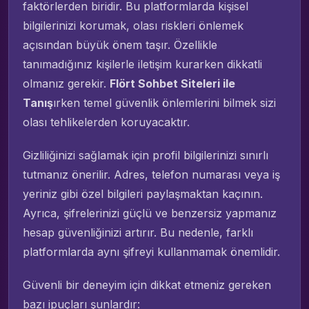
faktörlerden biridir. Bu platformlarda kişisel
bilgilerinizi korumak, olası riskleri önlemek
açısından büyük önem taşır. Özellikle
tanımadığınız kişilerle iletişim kurarken dikkatli
olmanız gerekir.
Flört Sohbet Siteleri ile
Tanış
ırken temel güvenlik önlemlerini bilmek sizi
olası tehlikelerden koruyacaktır.
Gizliliğinizi sağlamak için profil bilgilerinizi sınırlı
tutmanız önerilir. Adres, telefon numarası veya iş
yeriniz gibi özel bilgileri paylaşmaktan kaçının.
Ayrıca, şifrelerinizi güçlü ve benzersiz yapmanız
hesap güvenliğinizi artırır. Bu nedenle, farklı
platformlarda aynı şifreyi kullanmamak önemlidir.
Güvenli bir deneyim için dikkat etmeniz gereken
bazı ipuçları şunlardır: