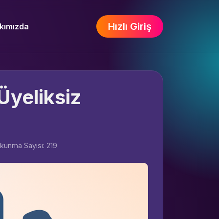
Hızlı Giriş
kımızda
Üyeliksiz
kunma Sayısı: 219