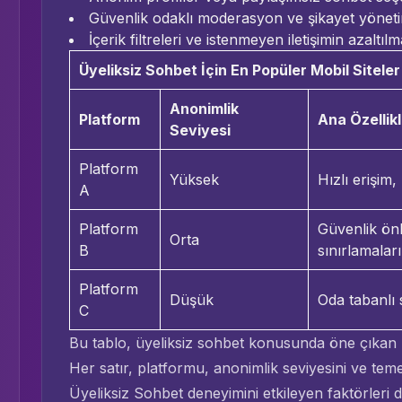
Güvenlik odaklı moderasyon ve şikayet yöneti
İçerik filtreleri ve istenmeyen iletişimin azaltılm
Üyeliksiz Sohbet İçin En Popüler Mobil Siteler
Anonimlik
Platform
Ana Özellikl
Seviyesi
Platform
Yüksek
Hızlı erişim
A
Platform
Güvenlik önl
Orta
B
sınırlamaları
Platform
Düşük
Oda tabanlı s
C
Bu tablo, üyeliksiz sohbet konusunda öne çıkan mo
Her satır, platformu, anonimlik seviyesini ve temel
Üyeliksiz Sohbet deneyimini etkileyen faktörleri de 