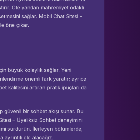
aştırır. Öte yandan mahremiyet odaklı
setmesini sağlar. Mobil Chat Sitesi –
ile öne çıkar.
için büyük kolaylık sağlar. Yeni
yönlendirme önemli fark yaratır; ayrıca
t kalitesini artıran pratik ipuçları da
ıp güvenli bir sohbet akışı sunar. Bu
itesi – Üyeliksiz Sohbet deneyimini
şimi sürdürün. İlerleyen bölümlerde,
 ayrıntılı ele alacağız.