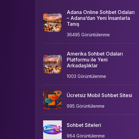
Adana Online Sohbet Odaları
– Adana’dan Yeni İnsanlarla
Tanış
36495 Görüntülenme
Amerika Sohbet Odaları
Platformu ile Yeni
Arkadaşlıklar
1003 Görüntülenme
Ücretsiz Mobil Sohbet Sitesi
995 Görüntülenme
Sohbet Siteleri
964 Görüntülenme