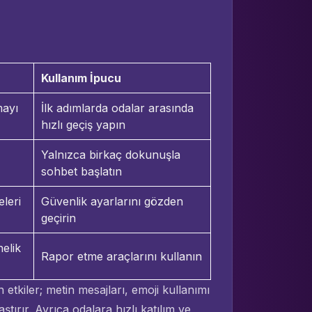
Kullanım İpucu
mayı
İlk adımlarda odalar arasında
hızlı geçiş yapın
Yalnızca birkaç dokunuşla
sohbet başlatın
eleri
Güvenlik ayarlarını gözden
geçirin
elik
Rapor etme araçlarını kullanın
 etkiler; metin mesajları, emoji kullanımı
aştırır. Ayrıca odalara hızlı katılım ve