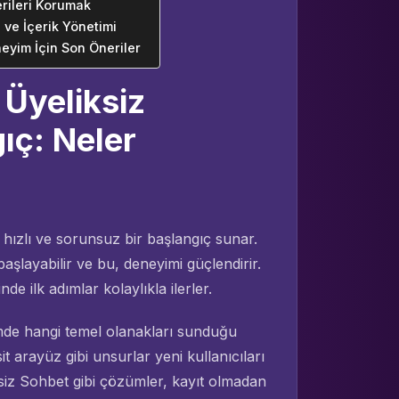
erileri Korumak
 ve İçerik Yönetimi
eyim İçin Son Öneriler
e Üyeliksiz
ıç: Neler
 hızlı ve sorunsuz bir başlangıç sunar.
şlayabilir ve bu, deneyimi güçlendirir.
de ilk adımlar kolaylıkla ilerler.
şimde hangi temel olanakları sunduğu
sit arayüz gibi unsurlar yeni kullanıcıları
ksiz Sohbet gibi çözümler, kayıt olmadan