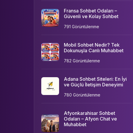
Fransa Sohbet Odaları –
Güvenli ve Kolay Sohbet
791 Görüntülenme
Mobil Sohbet Nedir? Tek
Dokunuşla Canlı Muhabbet
782 Görüntülenme
Adana Sohbet Siteleri: En İyi
ve Güçlü İletişim Deneyimi
780 Görüntülenme
Afyonkarahisar Sohbet
Odaları – Afyon Chat ve
Muhabbet