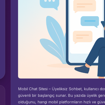
Mobil Chat Sitesi – Üyeliksiz Sohbet, kullanıcı do
güvenli bir başlangıç sunar. Bu yazıda üyelik g
olduğunu, hangi mobil platformların hızlı ve güve