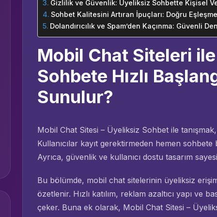
Gizlilik ve Güvenlik: Üyeliksiz Sohbette Kişisel V
Sohbet Kalitesini Artıran İpuçları: Doğru Eşleşme
Dolandırıcılık ve Spam’den Kaçınma: Güvenli Den
Mobil Chat Siteleri il
Sohbete Hızlı Başlang
Sunulur?
Mobil Chat Sitesi – Üyeliksiz Sohbet ile tanışmak,
Kullanıcılar kayıt gerektirmeden hemen sohbete ba
Ayrıca, güvenlik ve kullanıcı dostu tasarım sayesin
Bu bölümde, mobil chat sitelerinin üyeliksiz eri
özetlenir. Hızlı katılım, reklam azaltıcı yapı ve ba
çeker. Buna ek olarak, Mobil Chat Sitesi – Üyeli