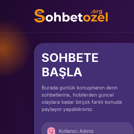
SOHBETE
BAŞLA
Burada günlük konuşmanın derin
sohbetlerine, hobilerden güncel
olaylara kadar birçok farklı konuda
paylaşım yapabilirsiniz.