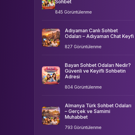
Sohbet
845 Görüntülenme
Adıyaman Canlı Sohbet
Odaları – Adıyaman Chat Keyfi
827 Görüntülenme
Bayan Sohbet Odaları Nedir?
Güvenli ve Keyifli Sohbetin
Adresi
804 Görüntülenme
Almanya Türk Sohbet Odaları
– Gerçek ve Samimi
Muhabbet
793 Görüntülenme