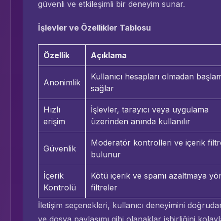
güvenli ve etkileşimli bir deneyim sunar.
İşlevler ve Özellikler Tablosu
Özellik
Açıklama
Kullanıcı hesapları olmadan başla
Anonimlik
sağlar
Hızlı
İşlevler, tarayıcı veya uygulama
erişim
üzerinden anında kullanılır
Moderatör kontrolleri ve içerik filtr
Güvenlik
bulunur
İçerik
Kötü içerik ve spamı azaltmaya yön
Kontrolü
filtreler
İletişim seçenekleri, kullanıcı deneyimini doğrudan
ve dosya paylaşımı gibi olanaklar işbirliğini kolayl