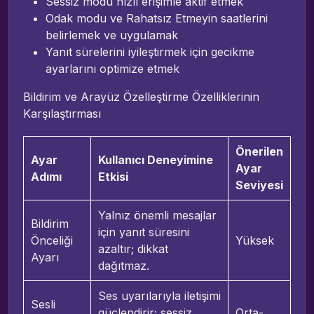
Sessiz modu hızlı erişimle aktif etmek
Odak modu ve Rahatsız Etmeyin saatlerini
belirlemek ve uygulamak
Yanıt sürelerini iyileştirmek için gecikme
ayarlarını optimize etmek
Bildirim ve Arayüz Özelleştirme Özelliklerinin
Karşılaştırması
Önerilen
Ayar
Kullanıcı Deneyimine
Ayar
Adımı
Etkisi
Seviyesi
Yalnız önemli mesajlar
Bildirim
için yanıt süresini
Önceliği
Yüksek
azaltır; dikkat
Ayarı
dağıtmaz.
Ses uyarılarıyla iletişimi
Sesli
güçlendirir; sessiz
Orta-