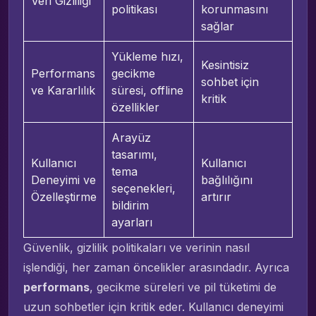
Veri Gizliliği
politikası
korunmasını
sağlar
Yükleme hızı,
Kesintisiz
Performans
gecikme
sohbet için
ve Kararlılık
süresi, offline
kritik
özellikler
Arayüz
tasarımı,
Kullanıcı
Kullanıcı
tema
Deneyimi ve
bağlılığını
seçenekleri,
Özelleştirme
artırır
bildirim
ayarları
Güvenlik, gizlilik politikaları ve verinin nasıl
işlendiği, her zaman öncelikler arasındadır. Ayrıca
performans
, gecikme süreleri ve pil tüketimi de
uzun sohbetler için kritik eder. Kullanıcı deneyimi