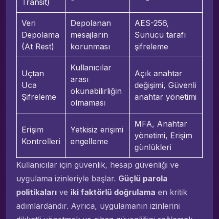
Transit)
Veri
Depolanan
AES-256,
Depolama
mesajların
Sunucu tarafı
(At Rest)
korunması
şifreleme
Kullanıcılar
Uçtan
Açık anahtar
arası
Uca
değişimi, Güvenli
okunabilirliğin
Şifreleme
anahtar yönetimi
olmaması
MFA, Anahtar
Erişim
Yetkisiz erişimi
yönetimi, Erişim
Kontrolleri
engelleme
günlükleri
Kullanıcılar için güvenlik, hesap güvenliği ve
uygulama izinleriyle başlar.
Güçlü parola
politikaları
ve
iki faktörlü doğrulama
en kritik
adımlardandır. Ayrıca, uygulamanın izinlerini