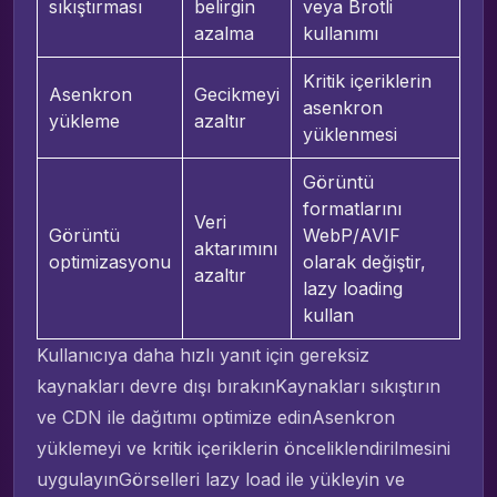
sıkıştırması
belirgin
veya Brotli
azalma
kullanımı
Kritik içeriklerin
Asenkron
Gecikmeyi
asenkron
yükleme
azaltır
yüklenmesi
Görüntü
formatlarını
Veri
Görüntü
WebP/AVIF
aktarımını
optimizasyonu
olarak değiştir,
azaltır
lazy loading
kullan
Kullanıcıya daha hızlı yanıt için gereksiz
kaynakları devre dışı bırakınKaynakları sıkıştırın
ve CDN ile dağıtımı optimize edinAsenkron
yüklemeyi ve kritik içeriklerin önceliklendirilmesini
uygulayınGörselleri lazy load ile yükleyin ve