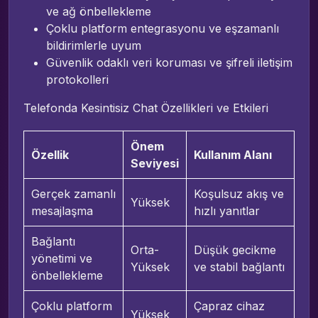
ve ağ önbellekleme
Çoklu platform entegrasyonu ve eşzamanlı
bildirimlerle uyum
Güvenlik odaklı veri koruması ve şifreli iletişim
protokolleri
Telefonda Kesintisiz Chat Özellikleri ve Etkileri
Önem
Özellik
Kullanım Alanı
Seviyesi
Gerçek zamanlı
Koşulsuz akış ve
Yüksek
mesajlaşma
hızlı yanıtlar
Bağlantı
Orta-
Düşük gecikme
yönetimi ve
Yüksek
ve stabil bağlantı
önbellekleme
Çoklu platform
Çapraz cihaz
Yüksek