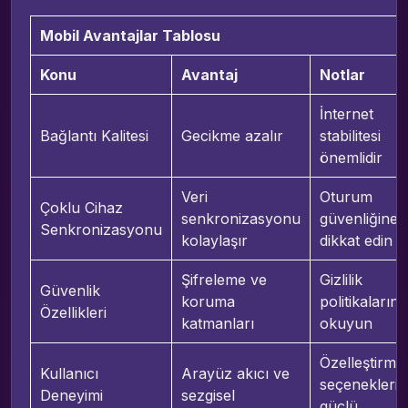
Mobil Avantajlar Tablosu
Konu
Avantaj
Notlar
İnternet
Bağlantı Kalitesi
Gecikme azalır
stabilitesi
önemlidir
Veri
Oturum
Çoklu Cihaz
senkronizasyonu
güvenliğine
Senkronizasyonu
kolaylaşır
dikkat edin
Şifreleme ve
Gizlilik
Güvenlik
koruma
politikalarını
Özellikleri
katmanları
okuyun
Özelleştirme
Kullanıcı
Arayüz akıcı ve
seçenekleri
Deneyimi
sezgisel
güçlü