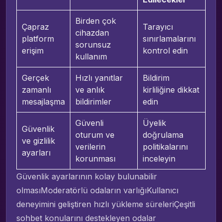
Birden çok
Çapraz
Tarayıcı
cihazdan
platform
sınırlamalarını
sorunsuz
erişim
kontrol edin
kullanım
Gerçek
Hızlı yanıtlar
Bildirim
zamanlı
ve anlık
kirliliğine dikkat
mesajlaşma
bildirimler
edin
Güvenli
Üyelik
Güvenlik
oturum ve
doğrulama
ve gizlilik
verilerin
politikalarını
ayarları
korunması
inceleyin
Güvenlik ayarlarının kolay bulunabilir
olmasıModeratörlü odaların varlığıKullanıcı
deneyimini geliştiren hızlı yükleme süreleriÇeşitli
sohbet konularını destekleyen odalar