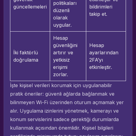
politikaları
güncellemeleri
bildirimleri
düzenli
takip et.
olarak
uygular.
Hesap
güvenliğini
Hesap
İki faktörlü
artırır ve
ayarlarından
doğrulama
yetkisiz
2FA’yı
erişimi
etkinleştir.
zorlar.
İşte kişisel verileri korumak için uygulanabilir
pratik öneriler: güvenli ağlarda bağlanmak ve
bilinmeyen Wi-Fi üzerinden oturum açmamak yer
alır. Uygulama izinlerini yönetmek, kamerayı ve
konum servislerini sadece gerektiği durumlarda
kullanmak açısından önemlidir. Kişisel bilgileri