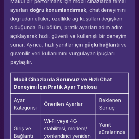
Makul bir performans için mobil cihazlarda temel
ayarları
doğru konumlandırmak
, chat deneyimini
doğrudan etkiler, özellikle ağ koşulları değişken
olduğunda. Bu bölüm, pratik ayarları adım adım
açıklayarak hızlı, güvenli ve kullanışlı bir deneyim
sunar. Ayrıca, hızlı yanıtlar için
güçlü bağlantı
ve
güvenilir veri kullanımını vurgulayan ipuçları
paylaşılır.
Mobil Cihazlarda Sorunsuz ve Hızlı Chat
Deneyimi İçin Pratik Ayar Tablosu
Ayar
Beklenen
Önerilen Ayarlar
Kategorisi
Sonuç
Wi‑Fi veya 4G
Yanıt
Giriş ve
stabilitesi, modem/
sürelerinde
Bağlantı
yönlendirici yeniden