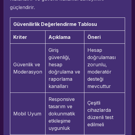
güçlendirir.
Güvenilirlik Değerlendirme Tablosu
Kriter
Açıklama
Öneri
Giriş
Hesap
güvenliği,
doğrulaması
Güvenlik ve
hesap
zorunlu,
Moderasyon
doğrulama ve
moderatör
raporlama
desteği
kanalları
mevcuttur
Responsive
Çeşitli
tasarım ve
cihazlarda
Mobil Uyum
dokunmatik
düzenli test
etkileşime
edilmeli
uygunluk