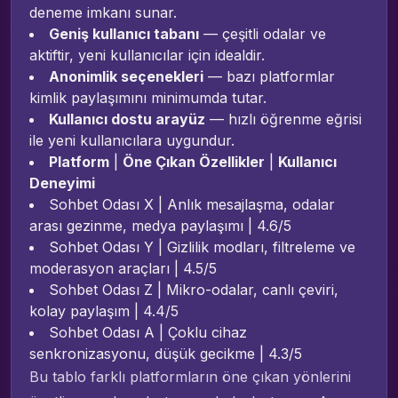
deneme imkanı sunar.
Geniş kullanıcı tabanı
— çeşitli odalar ve
aktiftir, yeni kullanıcılar için idealdir.
Anonimlik seçenekleri
— bazı platformlar
kimlik paylaşımını minimumda tutar.
Kullanıcı dostu arayüz
— hızlı öğrenme eğrisi
ile yeni kullanıcılara uygundur.
Platform
|
Öne Çıkan Özellikler
|
Kullanıcı
Deneyimi
Sohbet Odası X | Anlık mesajlaşma, odalar
arası gezinme, medya paylaşımı | 4.6/5
Sohbet Odası Y | Gizlilik modları, filtreleme ve
moderasyon araçları | 4.5/5
Sohbet Odası Z | Mikro-odalar, canlı çeviri,
kolay paylaşım | 4.4/5
Sohbet Odası A | Çoklu cihaz
senkronizasyonu, düşük gecikme | 4.3/5
Bu tablo farklı platformların öne çıkan yönlerini