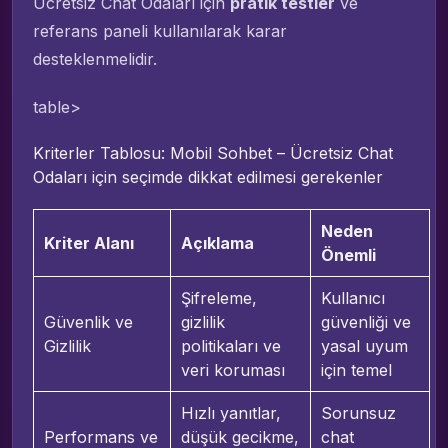
Ücretsiz Chat Odaları için
pratik testler
ve
referans paneli kullanılarak karar
desteklenmelidir.
table>
Kriterler Tablosu: Mobil Sohbet – Ücretsiz Chat
Odaları için seçimde dikkat edilmesi gerekenler
Neden
Kriter Alanı
Açıklama
Önemli
Şifreleme,
Kullanıcı
Güvenlik ve
gizlilik
güvenliği ve
Gizlilik
politikaları ve
yasal uyum
veri koruması
için temel
Hızlı yanıtlar,
Sorunsuz
Performans ve
düşük gecikme,
chat