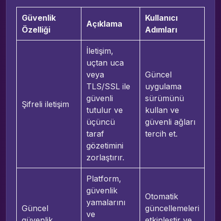
Güvenlik
Kullanıcı
Açıklama
Özelliği
Adımları
İletişim,
uçtan uca
veya
Güncel
TLS/SSL ile
uygulama
güvenli
sürümünü
Şifreli iletişim
tutulur ve
kullan ve
üçüncü
güvenli ağları
taraf
tercih et.
gözetimini
zorlaştırır.
Platform,
güvenlik
Otomatik
yamalarını
Güncel
güncellemeleri
ve
güvenlik
etkinleştir ve