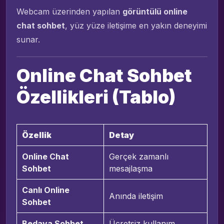
Webcam üzerinden yapılan
görüntülü online
chat sohbet
, yüz yüze iletişime en yakın deneyimi
sunar.
Online Chat Sohbet
Özellikleri (Tablo)
Özellik
Detay
Online Chat
Gerçek zamanlı
Sohbet
mesajlaşma
Canlı Online
Anında iletişim
Sohbet
Bedava Sohbet
Ücretsiz kullanım