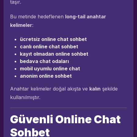
taşır.
Bu metinde hedeflenen
long-tail anahtar
kelimeler
:
ücretsiz online chat sohbet
canlı online chat sohbet
kayıt olmadan online sohbet
bedava chat odaları
mobil uyumlu online chat
anonim online sohbet
Anahtar kelimeler doğal akışta ve
kalın
şekilde
kullanılmıştır.
Güvenli Online Chat
Sohbet