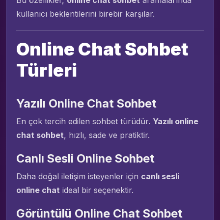
kullanıcı beklentilerini birebir karşılar.
Online Chat Sohbet
Türleri
Yazılı Online Chat Sohbet
En çok tercih edilen sohbet türüdür.
Yazılı online
chat sohbet
, hızlı, sade ve pratiktir.
Canlı Sesli Online Sohbet
Daha doğal iletişim isteyenler için
canlı sesli
online chat
ideal bir seçenektir.
Görüntülü Online Chat Sohbet