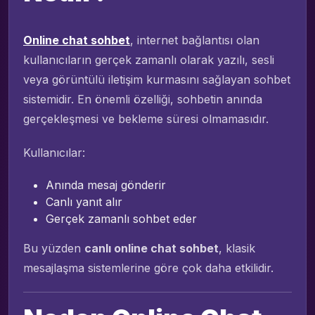
Online chat sohbet
, internet bağlantısı olan
kullanıcıların gerçek zamanlı olarak yazılı, sesli
veya görüntülü iletişim kurmasını sağlayan sohbet
sistemidir. En önemli özelliği, sohbetin anında
gerçekleşmesi ve bekleme süresi olmamasıdır.
Kullanıcılar:
Anında mesaj gönderir
Canlı yanıt alır
Gerçek zamanlı sohbet eder
Bu yüzden
canlı online chat sohbet
, klasik
mesajlaşma sistemlerine göre çok daha etkilidir.