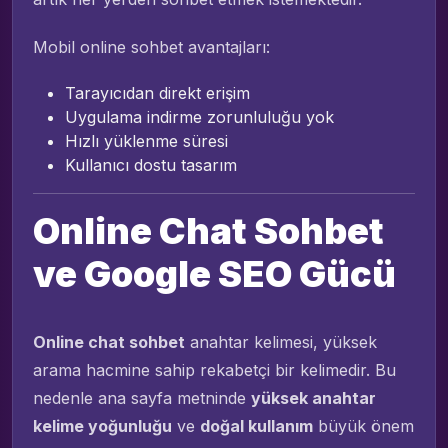
Mobil online sohbet avantajları:
Tarayıcıdan direkt erişim
Uygulama indirme zorunluluğu yok
Hızlı yüklenme süresi
Kullanıcı dostu tasarım
Online Chat Sohbet
ve Google SEO Gücü
Online chat sohbet
anahtar kelimesi, yüksek
arama hacmine sahip rekabetçi bir kelimedir. Bu
nedenle ana sayfa metninde
yüksek anahtar
kelime yoğunluğu
ve
doğal kullanım
büyük önem