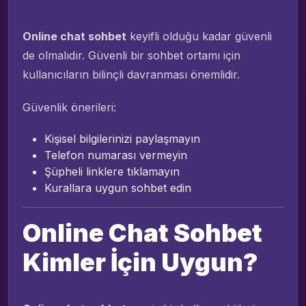
Online chat sohbet
keyifli olduğu kadar güvenli
de olmalıdır. Güvenli bir sohbet ortamı için
kullanıcıların bilinçli davranması önemlidir.
Güvenlik önerileri:
Kişisel bilgilerinizi paylaşmayın
Telefon numarası vermeyin
Şüpheli linklere tıklamayın
Kurallara uygun sohbet edin
Online Chat Sohbet
Kimler İçin Uygun?