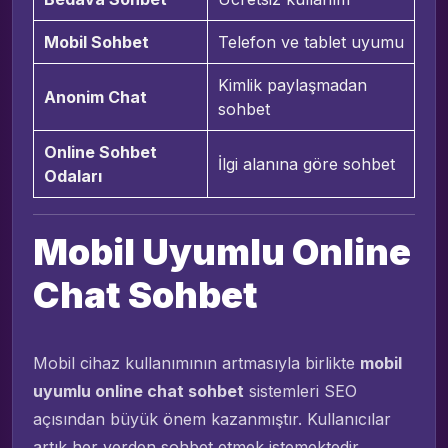
Mobil Sohbet
Telefon ve tablet uyumu
Kimlik paylaşmadan
Anonim Chat
sohbet
Online Sohbet
İlgi alanına göre sohbet
Odaları
Mobil Uyumlu Online
Chat Sohbet
Mobil cihaz kullanımının artmasıyla birlikte
mobil
uyumlu online chat sohbet
sistemleri SEO
açısından büyük önem kazanmıştır. Kullanıcılar
artık her yerden sohbet etmek istemektedir.