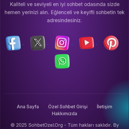
Kaliteli ve seviyeli en iyi sohbet odasında sizde
hemen yerinizi alın. Eğlenceli ve keyifli sohbetin tek
adresindesiniz.
Ana Sayfa
Özel Sohbet Girişi
İletişim
Hakkımızda
© 2025 SohbetOzel.Org - Tüm hakları saklıdır. By