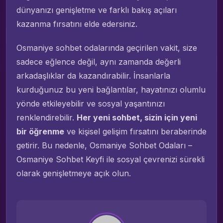
dünyanızı genişletme ve farklı bakış açıları
kazanma fırsatını elde edersiniz.
Osmaniye sohbet odalarında geçirilen vakit, size
sadece eğlence değil, aynı zamanda değerli
arkadaşlıklar da kazandırabilir. İnsanlarla
kurduğunuz bu yeni bağlantılar, hayatınızı olumlu
yönde etkileyebilir ve sosyal yaşantınızı
renklendirebilir.
Her yeni sohbet, sizin için yeni
bir öğrenme
ve kişisel gelişim fırsatını beraberinde
getirir. Bu nedenle, Osmaniye Sohbet Odaları –
Osmaniye Sohbet Keyfi ile sosyal çevrenizi sürekli
olarak genişletmeye açık olun.