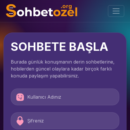
SOHBETE BAŞLA
Burada günlük konuşmanın derin sohbetlerine,
hobilerden güncel olaylara kadar birçok farklı
konuda paylaşım yapabilirsiniz.