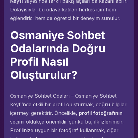
Keyfi
sayesinde farklı bakış açıları da kazanılabilir.
Dolayısıyla, bu odaya katılan herkes için hem
eğlendirici hem de öğretici bir deneyim sunulur.
Osmaniye Sohbet
Odalarında Doğru
Profil Nasıl
Oluşturulur?
Osmaniye Sohbet Odaları – Osmaniye Sohbet
Keyfi’nde etkili bir profil oluşturmak, doğru bilgileri
içermeyi gerektirir. Öncelikle,
profil fotoğrafının
seçimi oldukça önemlidir çünkü bu, ilk izlenimdir.
Profilinize uygun bir fotoğraf kullanmak, diğer