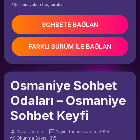
*Şifreniz yoksa boş bırakın.
SOHBETE BAĞLAN
FARKLI SÜRÜM İLE BAĞLAN
Osmaniye Sohbet
Odaları – Osmaniye
Sohbet Keyfi
Yazar: admin
Yayın Tarihi: Ocak 5, 2026
Okunma Sayısı: 315