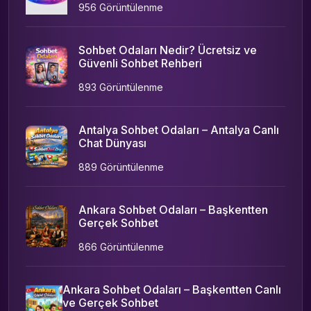
956 Görüntülenme
Sohbet Odaları Nedir? Ücretsiz ve
Güvenli Sohbet Rehberi
893 Görüntülenme
Antalya Sohbet Odaları – Antalya Canlı
Chat Dünyası
889 Görüntülenme
Ankara Sohbet Odaları – Başkentten
Gerçek Sohbet
866 Görüntülenme
Ankara Sohbet Odaları – Başkentten Canlı
ve Gerçek Sohbet