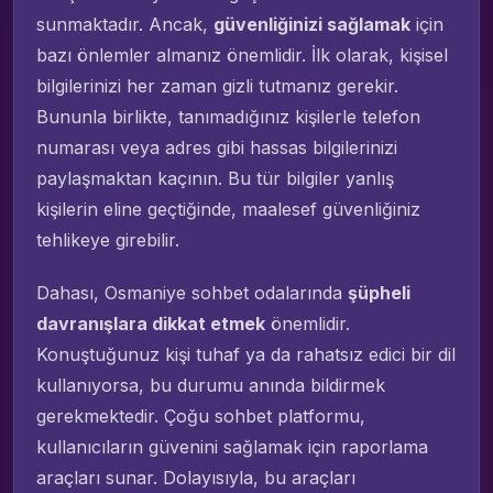
sunmaktadır. Ancak,
güvenliğinizi sağlamak
için
bazı önlemler almanız önemlidir. İlk olarak, kişisel
bilgilerinizi her zaman gizli tutmanız gerekir.
Bununla birlikte, tanımadığınız kişilerle telefon
numarası veya adres gibi hassas bilgilerinizi
paylaşmaktan kaçının. Bu tür bilgiler yanlış
kişilerin eline geçtiğinde, maalesef güvenliğiniz
tehlikeye girebilir.
Dahası, Osmaniye sohbet odalarında
şüpheli
davranışlara dikkat etmek
önemlidir.
Konuştuğunuz kişi tuhaf ya da rahatsız edici bir dil
kullanıyorsa, bu durumu anında bildirmek
gerekmektedir. Çoğu sohbet platformu,
kullanıcıların güvenini sağlamak için raporlama
araçları sunar. Dolayısıyla, bu araçları