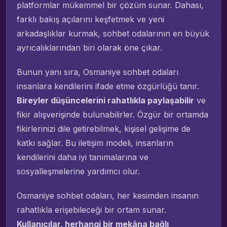
platformlar mükemmel bir çözüm sunar. Dahası,
farklı bakış açılarını keşfetmek ve yeni
arkadaşlıklar kurmak, sohbet odalarının en büyük
ayrıcalıklarından biri olarak öne çıkar.
Bunun yanı sıra, Osmaniye sohbet odaları
insanlara kendilerini ifade etme özgürlüğü tanır.
Bireyler düşüncelerini rahatlıkla paylaşabilir
ve
fikir alışverişinde bulunabilirler. Özgür bir ortamda
fikirlerinizi dile getirebilmek, kişisel gelişime de
katkı sağlar. Bu iletişim modeli, insanların
kendilerini daha iyi tanımalarına ve
sosyalleşmelerine yardımcı olur.
Osmaniye sohbet odaları, her kesimden insanın
rahatlıkla erişebileceği bir ortam sunar.
Kullanıcılar, herhangi bir mekâna bağlı