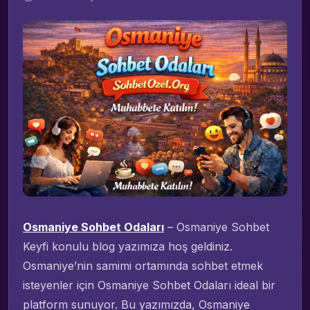
Osmaniye Sohbet Odaları
– Osmaniye Sohbet
Keyfi konulu blog yazımıza hoş geldiniz.
Osmaniye’nin samimi ortamında sohbet etmek
isteyenler için Osmaniye Sohbet Odaları ideal bir
platform sunuyor. Bu yazımızda, Osmaniye