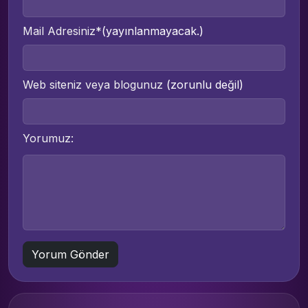
Mail Adresiniz*
(yayınlanmayacak.)
Web siteniz veya blogunuz
(zorunlu değil)
Yorumuz: