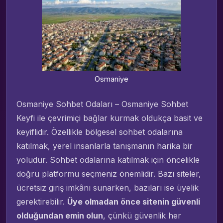
Osmaniye
Osmaniye Sohbet Odaları – Osmaniye Sohbet
Keyfi ile çevrimiçi bağlar kurmak oldukça basit ve
keyiflidir. Özellikle bölgesel sohbet odalarına
katılmak, yerel insanlarla tanışmanın harika bir
yoludur. Sohbet odalarına katılmak için öncelikle
doğru platformu seçmeniz önemlidir. Bazı siteler,
ücretsiz giriş imkânı sunarken, bazıları ise üyelik
gerektirebilir.
Üye olmadan önce sitenin güvenli
olduğundan emin olun
, çünkü güvenlik her