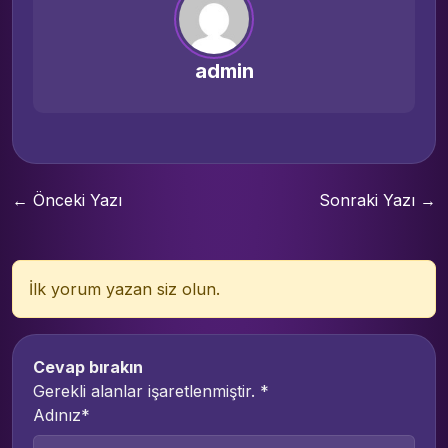
admin
← Önceki Yazı
Sonraki Yazı →
İlk yorum yazan siz olun.
Cevap bırakın
Gerekli alanlar işaretlenmiştir.
*
Adınız*