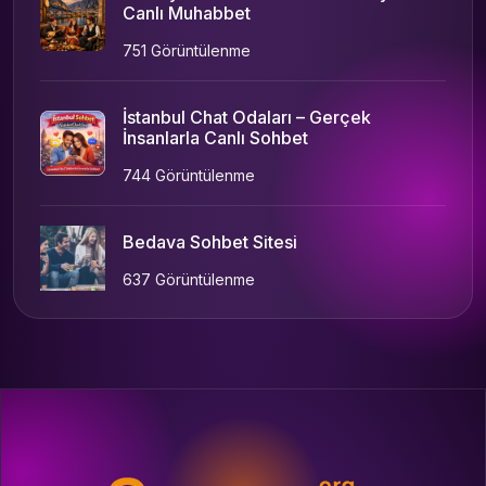
Canlı Muhabbet
751 Görüntülenme
İstanbul Chat Odaları – Gerçek
İnsanlarla Canlı Sohbet
744 Görüntülenme
Bedava Sohbet Sitesi
637 Görüntülenme