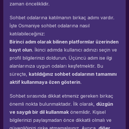
zaman önceliklidir.
Sohbet odalarına katılmanın birkaç adımı vardır.
İşte Osmaniye sohbet odalarına nasıl
katılabileceğiniz:
Birinci adım olarak bilinen platformlar üzerinden
kayıt olun
. İkinci adımda kullanıcı adınızı seçin ve
profil bilgilerinizi doldurun. Üçüncü adım ise ilgi
alanlarınıza uygun odaları keşfetmektir. Bu
süreçte,
katıldığınız sohbet odalarının tamamını
aktif kullanmaya özen gösterin
.
Sohbet sırasında dikkat etmeniz gereken birkaç
önemli nokta bulunmaktadır. İlk olarak,
düzgün
ve saygılı bir dil kullanmak
önemlidir. Kişisel
bilgilerinizi paylaşmadan önce dikkatli olmalı ve
güvenliğinizi riske atmamalısınız. Ayrıca,
diğer