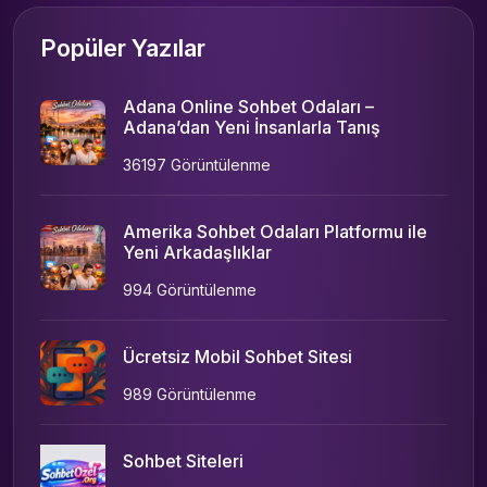
Popüler Yazılar
Adana Online Sohbet Odaları –
Adana’dan Yeni İnsanlarla Tanış
36197 Görüntülenme
Amerika Sohbet Odaları Platformu ile
Yeni Arkadaşlıklar
994 Görüntülenme
Ücretsiz Mobil Sohbet Sitesi
989 Görüntülenme
Sohbet Siteleri