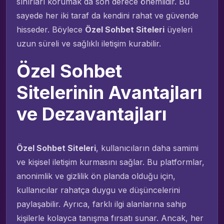
sınırları korumak da son derece önemlidir. Bu
sayede her iki taraf da kendini rahat ve güvende
hisseder. Böylece
Özel Sohbet Siteleri
üyeleri
uzun süreli ve sağlıklı iletişim kurabilir.
Özel Sohbet
Sitelerinin Avantajları
ve Dezavantajları
Özel Sohbet Siteleri
, kullanıcıların daha samimi
ve kişisel iletişim kurmasını sağlar. Bu platformlar,
anonimlik ve gizlilik ön planda olduğu için,
kullanıcılar rahatça duygu ve düşüncelerini
paylaşabilir. Ayrıca, farklı ilgi alanlarına sahip
kişilerle kolayca tanışma fırsatı sunar. Ancak, her