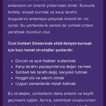
anlamanın en önemli yollarından biridir. Bununla
birlikte, empati kurmak ve karşı tarafın
duygularını anlamaya çalışmak önemli bir rol
oynar. Bu yöntemlerle samimi bir sohbet ortamı
yaratmak mümkün olur.
Özel Sohbet Sitelerinde etkili iletişim kurmak
için bazı temel stratejiler şunlardır:
Dürüst ve açık ifadeler kullanmak
Karşı tarafın paylaşımlarına değer vermek
Sohbeti tek taraflı değil, karşılıklı tutmak
Hoşgörülü ve sabırlı olmak
Uygun zamanlarda mizah katmak
Bu stratejiler, sohbetlerin daha anlamlı ve keyifli
geçmesini sağlar. Ayrıca, samimiyet oluştururken