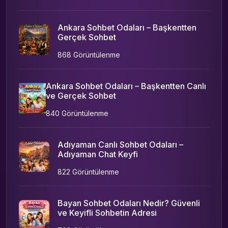
Ankara Sohbet Odaları – Başkentten
Gerçek Sohbet
868 Görüntülenme
Ankara Sohbet Odaları – Başkentten Canlı
ve Gerçek Sohbet
840 Görüntülenme
Adıyaman Canlı Sohbet Odaları –
Adıyaman Chat Keyfi
822 Görüntülenme
Bayan Sohbet Odaları Nedir? Güvenli
ve Keyifli Sohbetin Adresi