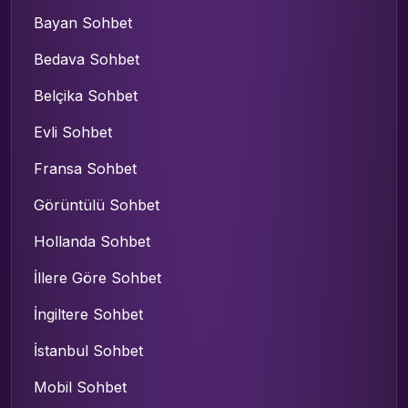
Bayan Sohbet
Bedava Sohbet
Belçika Sohbet
Evli Sohbet
Fransa Sohbet
Görüntülü Sohbet
Hollanda Sohbet
İllere Göre Sohbet
İngiltere Sohbet
İstanbul Sohbet
Mobil Sohbet