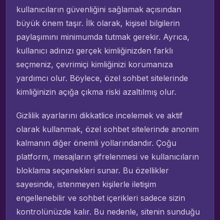
kullanıcıların güvenliğini sağlamak açısından
büyük önem taşır. İlk olarak, kişisel bilgilerin
paylaşımını minimumda tutmak gerekir. Ayrıca,
kullanıcı adınızı gerçek kimliğinizden farklı
seçmeniz, çevrimiçi kimliğinizi korumanıza
yardımcı olur. Böylece, özel sohbet sitelerinde
kimliğinizin açığa çıkma riski azaltılmış olur.
Gizlilik ayarlarını dikkatlice incelemek ve aktif
olarak kullanmak, özel sohbet sitelerinde anonim
kalmanın diğer önemli yollarındandır. Çoğu
platform, mesajların şifrelenmesi ve kullanıcıların
bloklama seçenekleri sunar. Bu özellikler
sayesinde, istenmeyen kişilerle iletişim
engellenebilir ve sohbet içerikleri sadece sizin
kontrolünüzde kalır. Bu nedenle, sitenin sunduğu