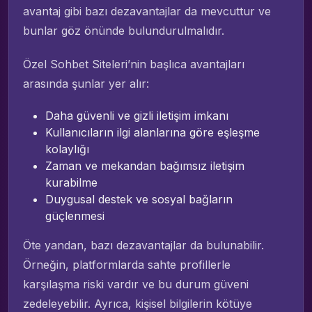
avantaj gibi bazı dezavantajlar da mevcuttur ve
bunlar göz önünde bulundurulmalıdır.
Özel Sohbet Siteleri’nin başlıca avantajları
arasında şunlar yer alır:
Daha güvenli ve gizli iletişim imkanı
Kullanıcıların ilgi alanlarına göre eşleşme
kolaylığı
Zaman ve mekandan bağımsız iletişim
kurabilme
Duygusal destek ve sosyal bağların
güçlenmesi
Öte yandan, bazı dezavantajlar da bulunabilir.
Örneğin, platformlarda sahte profillerle
karşılaşma riski vardır ve bu durum güveni
zedeleyebilir. Ayrıca, kişisel bilgilerin kötüye