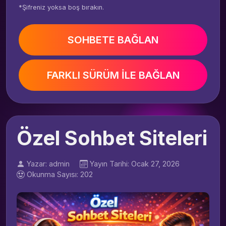
*Şifreniz yoksa boş bırakın.
SOHBETE BAĞLAN
FARKLI SÜRÜM İLE BAĞLAN
Özel Sohbet Siteleri
Yazar: admin
Yayın Tarihi: Ocak 27, 2026
Okunma Sayısı: 202