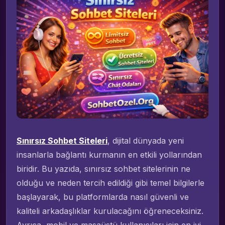
Sınırsız Sohbet Siteleri
, dijital dünyada yeni
insanlarla bağlantı kurmanın en etkili yollarından
biridir. Bu yazıda, sınırsız sohbet sitelerinin ne
olduğu ve neden tercih edildiği gibi temel bilgilerle
başlayarak, bu platformlarda nasıl güvenli ve
kaliteli arkadaşlıklar kurulacağını öğreneceksiniz.
Ayrıca, mobil ve masaüstü kullanıcıları için en iyi