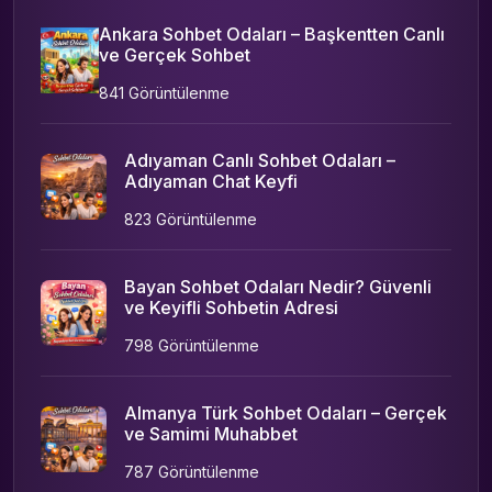
Ankara Sohbet Odaları – Başkentten Canlı
ve Gerçek Sohbet
841 Görüntülenme
Adıyaman Canlı Sohbet Odaları –
Adıyaman Chat Keyfi
823 Görüntülenme
Bayan Sohbet Odaları Nedir? Güvenli
ve Keyifli Sohbetin Adresi
798 Görüntülenme
Almanya Türk Sohbet Odaları – Gerçek
ve Samimi Muhabbet
787 Görüntülenme