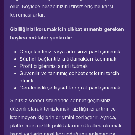
olur. Böylece hesabınızın izinsiz erişime karşı
koruması artar.
Gizliliğinizi korumak için dikkat etmeniz gereken
başlıca noktalar şunlardır:
Gerçek adınızı veya adresinizi paylaşmamak
Şüpheli bağlantılara tıklamaktan kaçınmak
Profil bilgilerinizi sınırlı tutmak
Güvenilir ve tanınmış sohbet sitelerini tercih
etmek
Gerekmedikçe kişisel fotoğraf paylaşmamak
Sınırsız sohbet sitelerinde sohbet geçmişinizi
düzenli olarak temizlemek, gizliliğinizi artırır ve
istenmeyen kişilerin erişimini zorlaştırır. Ayrıca,
platformun gizlilik politikalarını dikkatlice okumak,
hangi verilerin nasıl korunduğunu anlamanıza