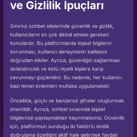
ve Gizlilik İpuçları
Sınırsız sohbet sitelerinde güvenlik ve gizlilik,
kullanıcıların en çok dikkat etmesi gereken
konulardır. Bu platformlarda kişisel bilgilerin
korunması, kullanıcı deneyiminin kalitesini
doğrudan etkiler. Ayrıca, güvenliğin sağlanması
dolandırıcılık ve kötü niyetli kişilere karşı
savunmayı güçlendirir. Bu nedenle, her kullanıcı
bazı temel önlemleri mutlaka uygulamalıdır.
Öncelikle, güçlü ve benzersiz şifreler oluşturmak
önemlidir. Ayrıca, sohbet sırasında kişisel
bilgilerinizi paylaşmaktan kaçınmalısınız. Güvenlik
için, platformun sunduğu iki faktörlü kimlik
doğrulama özelliğini aktif hale getirmek faydalı