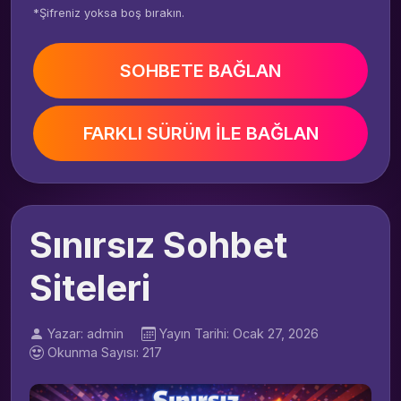
*Şifreniz yoksa boş bırakın.
SOHBETE BAĞLAN
FARKLI SÜRÜM İLE BAĞLAN
Sınırsız Sohbet
Siteleri
Yazar: admin
Yayın Tarihi: Ocak 27, 2026
Okunma Sayısı: 217