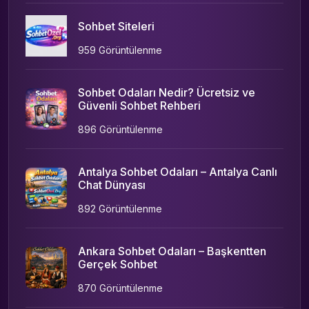
Sohbet Siteleri
959 Görüntülenme
Sohbet Odaları Nedir? Ücretsiz ve
Güvenli Sohbet Rehberi
896 Görüntülenme
Antalya Sohbet Odaları – Antalya Canlı
Chat Dünyası
892 Görüntülenme
Ankara Sohbet Odaları – Başkentten
Gerçek Sohbet
870 Görüntülenme