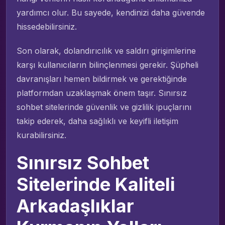
yardımcı olur. Bu sayede, kendinizi daha güvende
hissedebilirsiniz.
Son olarak, dolandırıcılık ve saldırı girişimlerine
karşı kullanıcıların bilinçlenmesi gerekir. Şüpheli
davranışları hemen bildirmek ve gerektiğinde
platformdan uzaklaşmak önem taşır. Sınırsız
sohbet sitelerinde güvenlik ve gizlilik ipuçlarını
takip ederek, daha sağlıklı ve keyifli iletişim
kurabilirsiniz.
Sınırsız Sohbet
Sitelerinde Kaliteli
Arkadaşlıklar