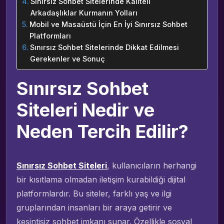
Sınırsız Sohbet Sitelerinde Kaliteli
Arkadaşlıklar Kurmanın Yolları
Mobil ve Masaüstü İçin En İyi Sınırsız Sohbet
Platformları
Sınırsız Sohbet Sitelerinde Dikkat Edilmesi
Gerekenler ve Sonuç
Sınırsız Sohbet
Siteleri Nedir ve
Neden Tercih Edilir?
Sınırsız Sohbet Siteleri
, kullanıcıların herhangi
bir kısıtlama olmadan iletişim kurabildiği dijital
platformlardır. Bu siteler, farklı yaş ve ilgi
gruplarından insanları bir araya getirir ve
kesintisiz sohbet imkanı sunar. Özellikle sosyal