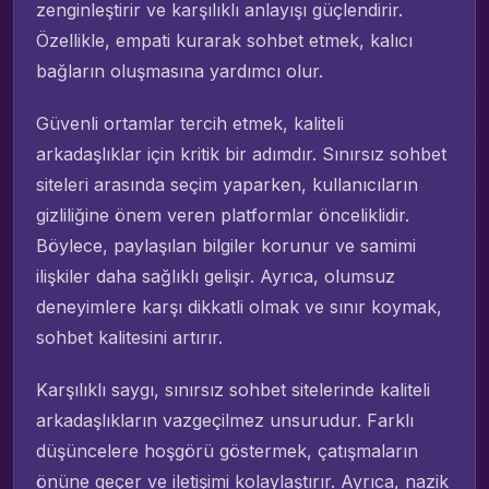
zenginleştirir ve karşılıklı anlayışı güçlendirir.
Özellikle, empati kurarak sohbet etmek, kalıcı
bağların oluşmasına yardımcı olur.
Güvenli ortamlar tercih etmek, kaliteli
arkadaşlıklar için kritik bir adımdır. Sınırsız sohbet
siteleri arasında seçim yaparken, kullanıcıların
gizliliğine önem veren platformlar önceliklidir.
Böylece, paylaşılan bilgiler korunur ve samimi
ilişkiler daha sağlıklı gelişir. Ayrıca, olumsuz
deneyimlere karşı dikkatli olmak ve sınır koymak,
sohbet kalitesini artırır.
Karşılıklı saygı, sınırsız sohbet sitelerinde kaliteli
arkadaşlıkların vazgeçilmez unsurudur. Farklı
düşüncelere hoşgörü göstermek, çatışmaların
önüne geçer ve iletişimi kolaylaştırır. Ayrıca, nazik