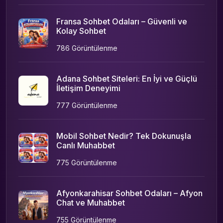
Fransa Sohbet Odaları – Güvenli ve
Kolay Sohbet
786 Görüntülenme
Adana Sohbet Siteleri: En İyi ve Güçlü
İletişim Deneyimi
777 Görüntülenme
Mobil Sohbet Nedir? Tek Dokunuşla
Canlı Muhabbet
775 Görüntülenme
Afyonkarahisar Sohbet Odaları – Afyon
Chat ve Muhabbet
755 Görüntülenme