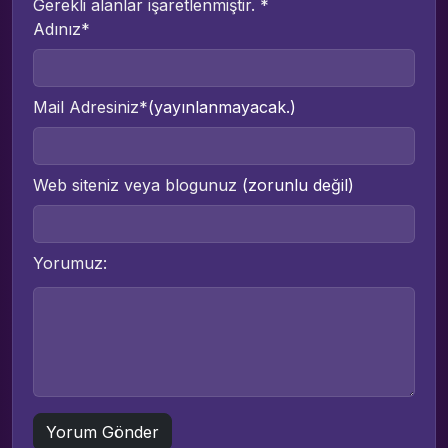
Gerekli alanlar işaretlenmiştir.
*
Adınız*
Mail Adresiniz*
(yayınlanmayacak.)
Web siteniz veya blogunuz
(zorunlu değil)
Yorumuz: