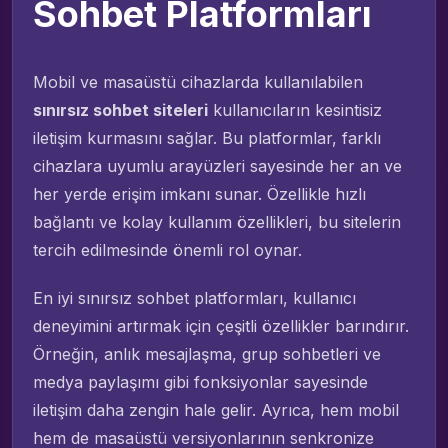
Sohbet Platformları
Mobil ve masaüstü cihazlarda kullanılabilen
sınırsız sohbet siteleri
kullanıcıların kesintisiz
iletişim kurmasını sağlar. Bu platformlar, farklı
cihazlara uyumlu arayüzleri sayesinde her an ve
her yerde erişim imkanı sunar. Özellikle hızlı
bağlantı ve kolay kullanım özellikleri, bu sitelerin
tercih edilmesinde önemli rol oynar.
En iyi sınırsız sohbet platformları, kullanıcı
deneyimini artırmak için çeşitli özellikler barındırır.
Örneğin, anlık mesajlaşma, grup sohbetleri ve
medya paylaşımı gibi fonksiyonlar sayesinde
iletişim daha zengin hale gelir. Ayrıca, hem mobil
hem de masaüstü versiyonlarının senkronize