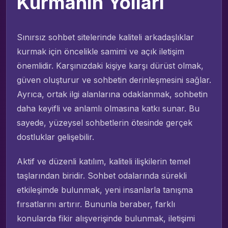
Kurmanın Yolları
Sınırsız sohbet sitelerinde kaliteli arkadaşlıklar
kurmak için öncelikle samimi ve açık iletişim
önemlidir. Karşınızdaki kişiye karşı dürüst olmak,
güven oluşturur ve sohbetin derinleşmesini sağlar.
Ayrıca, ortak ilgi alanlarına odaklanmak, sohbetin
daha keyifli ve anlamlı olmasına katkı sunar. Bu
sayede, yüzeysel sohbetlerin ötesinde gerçek
dostluklar gelişebilir.
Aktif ve düzenli katılım, kaliteli ilişkilerin temel
taşlarından biridir. Sohbet odalarında sürekli
etkileşimde bulunmak, yeni insanlarla tanışma
fırsatlarını artırır. Bununla beraber, farklı
konularda fikir alışverişinde bulunmak, iletişimi