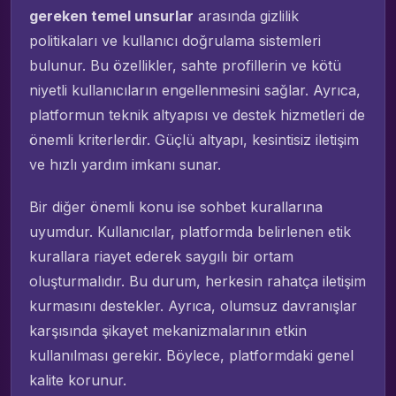
gereken temel unsurlar
arasında gizlilik
politikaları ve kullanıcı doğrulama sistemleri
bulunur. Bu özellikler, sahte profillerin ve kötü
niyetli kullanıcıların engellenmesini sağlar. Ayrıca,
platformun teknik altyapısı ve destek hizmetleri de
önemli kriterlerdir. Güçlü altyapı, kesintisiz iletişim
ve hızlı yardım imkanı sunar.
Bir diğer önemli konu ise sohbet kurallarına
uyumdur. Kullanıcılar, platformda belirlenen etik
kurallara riayet ederek saygılı bir ortam
oluşturmalıdır. Bu durum, herkesin rahatça iletişim
kurmasını destekler. Ayrıca, olumsuz davranışlar
karşısında şikayet mekanizmalarının etkin
kullanılması gerekir. Böylece, platformdaki genel
kalite korunur.