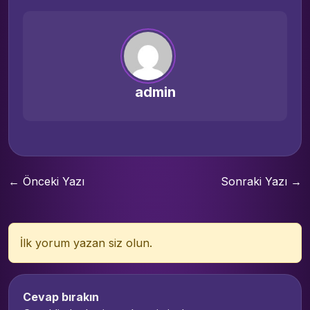
admin
← Önceki Yazı
Sonraki Yazı →
İlk yorum yazan siz olun.
Cevap bırakın