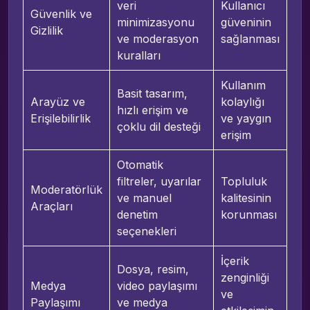
veri
Kullanıcı
Güvenlik ve
minimizasyonu
güveninin
Gizlilik
ve moderasyon
sağlanması
kuralları
Kullanım
Basit tasarım,
Arayüz ve
kolaylığı
hızlı erişim ve
Erişilebilirlik
ve yaygın
çoklu dil desteği
erişim
Otomatik
filtreler, uyarılar
Topluluk
Moderatörlük
ve manuel
kalitesinin
Araçları
denetim
korunması
seçenekleri
İçerik
Dosya, resim,
zenginliği
Medya
video paylaşımı
ve
Paylaşımı
ve medya