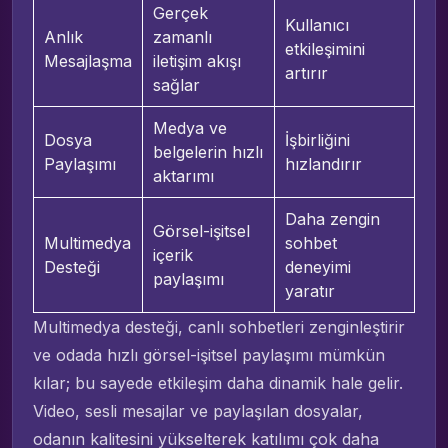
Gerçek
Kullanıcı
Anlık
zamanlı
etkileşimini
Mesajlaşma
iletişim akışı
artırır
sağlar
Medya ve
Dosya
İşbirliğini
belgelerin hızlı
Paylaşımı
hızlandırır
aktarımı
Daha zengin
Görsel-işitsel
Multimedya
sohbet
içerik
Desteği
deneyimi
paylaşımı
yaratır
Multimedya desteği, canlı sohbetleri zenginleştirir
ve odada hızlı görsel-işitsel paylaşımı mümkün
kılar; bu sayede etkileşim daha dinamik hale gelir.
Video, sesli mesajlar ve paylaşılan dosyalar,
odanın kalitesini yükselterek katılımı çok daha