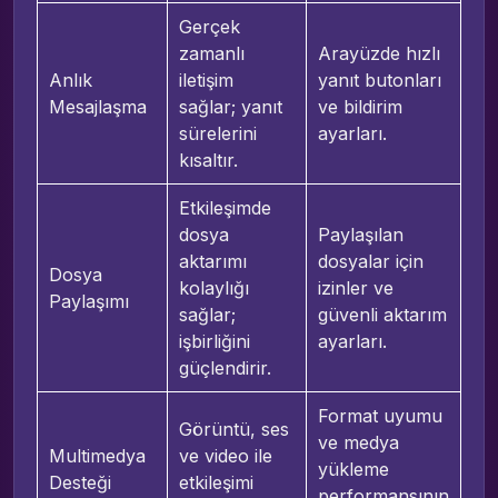
Gerçek
zamanlı
Arayüzde hızlı
Anlık
iletişim
yanıt butonları
Mesajlaşma
sağlar; yanıt
ve bildirim
sürelerini
ayarları.
kısaltır.
Etkileşimde
dosya
Paylaşılan
aktarımı
dosyalar için
Dosya
kolaylığı
izinler ve
Paylaşımı
sağlar;
güvenli aktarım
işbirliğini
ayarları.
güçlendirir.
Format uyumu
Görüntü, ses
ve medya
Multimedya
ve video ile
yükleme
Desteği
etkileşimi
performansının