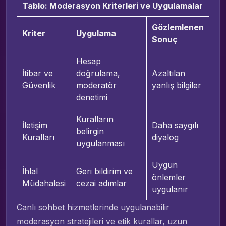
Tablo: Moderasyon Kriterleri ve Uygulamalar
Gözlemlenen
Kriter
Uygulama
Sonuç
Hesap
İtibar ve
doğrulama,
Azaltılan
Güvenlik
moderatör
yanlış bilgiler
denetimi
Kuralların
İletişim
Daha saygılı
belirgin
Kuralları
diyalog
uygulanması
Uygun
İhlal
Geri bildirim ve
önlemler
Müdahalesi
cezai adımlar
uygulanır
Canlı sohbet hizmetlerinde uygulanabilir
moderasyon stratejileri ve etik kurallar, uzun