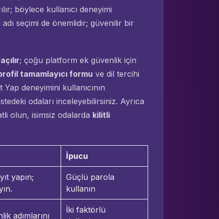
rılır; böylece kullanıcı deneyimi
nıcı adı seçimi de önemlidir; güvenilir bir
açılır
; çoğu platform ek güvenlik için
profil tamamlayıcı formu
ve dil tercihi
t Yap deneyimini kullanıcının
istedeki odaları inceleyebilirsiniz. Ayrıca
atli olun, isimsiz odalarda
kilitli
İpucu
yıt yapın;
Güçlü parola
yın.
kullanın
İki faktörlü
nlik adımlarını