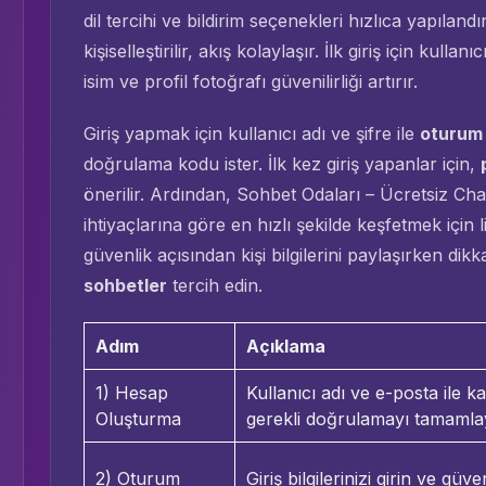
dil tercihi ve bildirim seçenekleri hızlıca yapılandı
kişiselleştirilir, akış kolaylaşır. İlk giriş için kulla
isim ve profil fotoğrafı güvenilirliği artırır.
Giriş yapmak için kullanıcı adı ve şifre ile
oturum 
doğrulama kodu ister. İlk kez giriş yapanlar için,
önerilir. Ardından, Sohbet Odaları – Ücretsiz Cha
ihtiyaçlarına göre en hızlı şekilde keşfetmek için l
güvenlik açısından kişi bilgilerini paylaşırken dikk
sohbetler
tercih edin.
Adım
Açıklama
1) Hesap
Kullanıcı adı ve e-posta ile ka
Oluşturma
gerekli doğrulamayı tamamla
2) Oturum
Giriş bilgilerinizi girin ve güve