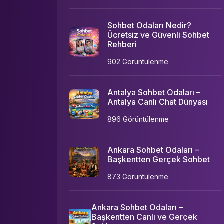
Sohbet Odaları Nedir?
Ücretsiz ve Güvenli Sohbet
Rehberi
902 Görüntülenme
Antalya Sohbet Odaları –
Antalya Canlı Chat Dünyası
896 Görüntülenme
Ankara Sohbet Odaları –
Başkentten Gerçek Sohbet
873 Görüntülenme
Ankara Sohbet Odaları –
Başkentten Canlı ve Gerçek