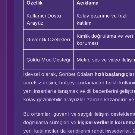
Özellik
Açıklama
Kullanıcı Dostu
Kolay gezinme ve hızlı
Arayüz
katılım
Kimlik doğrulama ve veri
Güvenlik Özellikleri
koruması
Çoklu Mod Desteği
Metin, ses ve video iletişi
İşlevsel olarak, Sohbet Odaları
hızlı başlangıçlar
ücretsiz erişim, bütçeyi zorlamadan farklı kullanıcı
yeni insanlarla tanışmak ve dil becerilerini gelişti
kolay gezinilebilir arayüzler zaman kazandırır ve ku
Bu ortamlar, güvenli ve saygılı iletişimi destekleme
doğrulama süreçleri ve
kişisel verilerin korunm
yeni katılımcılar da kendilerini rahat hissederle