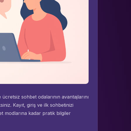
ücretsiz sohbet odalarının avantajlarını
iz. Kayıt, giriş ve ilk sohbetinizi
 modlarına kadar pratik bilgiler