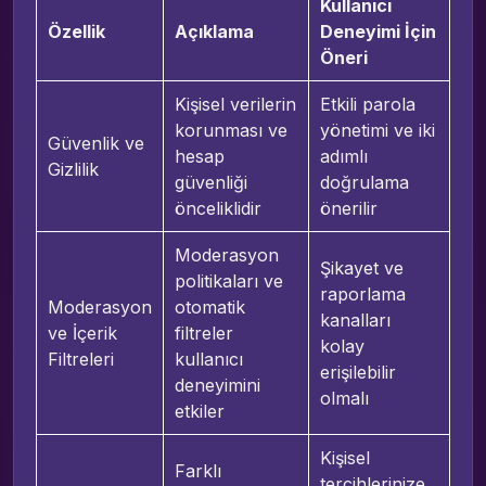
Kullanıcı
Özellik
Açıklama
Deneyimi İçin
Öneri
Kişisel verilerin
Etkili parola
korunması ve
yönetimi ve iki
Güvenlik ve
hesap
adımlı
Gizlilik
güvenliği
doğrulama
önceliklidir
önerilir
Moderasyon
Şikayet ve
politikaları ve
raporlama
Moderasyon
otomatik
kanalları
ve İçerik
filtreler
kolay
Filtreleri
kullanıcı
erişilebilir
deneyimini
olmalı
etkiler
Kişisel
Farklı
tercihlerinize