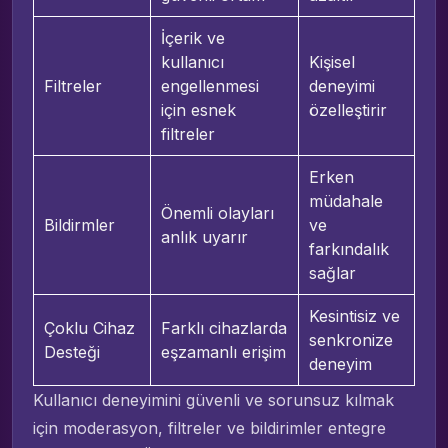
İçerik ve
kullanıcı
Kişisel
Filtreler
engellenmesi
deneyimi
için esnek
özelleştirir
filtreler
Erken
müdahale
Önemli olayları
Bildirmler
ve
anlık uyarır
farkındalık
sağlar
Kesintisiz ve
Çoklu Cihaz
Farklı cihazlarda
senkronize
Desteği
eşzamanlı erişim
deneyim
Kullanıcı deneyimini güvenli ve sorunsuz kılmak
için moderasyon, filtreler ve bildirimler entegre