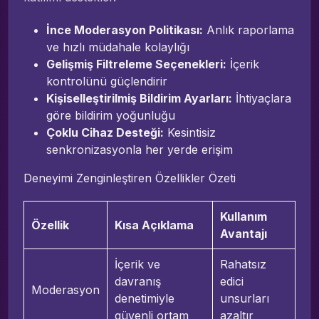
İnce Moderasyon Politikası:
Anlık raporlama
ve hızlı müdahale kolaylığı
Gelişmiş Filtreleme Seçenekleri:
İçerik
kontrolünü güçlendirir
Kişiselleştirilmiş Bildirim Ayarları:
İhtiyaçlara
göre bildirim yoğunluğu
Çoklu Cihaz Desteği:
Kesintisiz
senkronizasyonla her yerde erişim
Deneyimi Zenginleştiren Özellikler Özeti
Kullanım
Özellik
Kısa Açıklama
Avantajı
İçerik ve
Rahatsız
davranış
edici
Moderasyon
denetimiyle
unsurları
güvenli ortam
azaltır