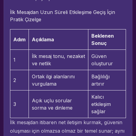
İlk Mesajdan Uzun Süreli Etkileşime Geçiş İçin
Pratik Çizelge
Beklenen
Adım
Açıklama
Sonuç
İlk mesaj tonu, nezaket
Güven
1
ve netlik
oluşturur
Ortak ilgi alanlarını
Bağlılığı
2
vurgulama
artırır
Kalıcı
Açık uçlu sorular
3
etkileşim
sorma ve dinleme
sağlar
İlk mesajdan itibaren net iletişim kurmak, güvenin
oluşması için olmazsa olmaz bir temel sunar; aynı