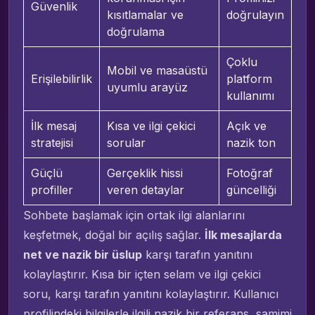
Güvenlik
kısıtlamalar ve
doğrulayın
doğrulama
Çoklu
Mobil ve masaüstü
Erişilebilirlik
platform
uyumlu arayüz
kullanımı
İlk mesaj
Kısa ve ilgi çekici
Açık ve
stratejisi
sorular
nazik ton
Güçlü
Gerçeklik hissi
Fotoğraf
profiller
veren detaylar
güncelliği
Sohbete başlamak için ortak ilgi alanlarını
keşfetmek, doğal bir açılış sağlar.
İlk mesajlarda
net ve nazik bir üslup
karşı tarafın yanıtını
kolaylaştırır. Kısa bir içten selam ve ilgi çekici
soru, karşı tarafın yanıtını kolaylaştırır. Kullanıcı
profilindeki bilgilerle ilgili nazik bir referans, samimi