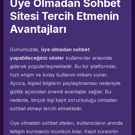
Üye Olmadan Sohbet
Sitesi Tercih Etmenin
Avantajları
Günümüzde,
üye olmadan sohbet
yapabileceğiniz siteler
kullanıcılar arasında
giderek popülerleşmektedir. Bu tür platformlar,
hızlı erişim ve kolay kullanım imkanı sunar.
Ayrıca, kişisel bilgilerin paylaşılmaması nedeniyle
gizlilik açısından önemli avantajlar sağlar. Bu
nedenle, birçok kişi kayıt zorunluluğu olmadan
sohbet etmeyi tercih etmektedir.
Üye olmadan sohbet siteleri, kullanıcıların anında
iletişim kurmasını mümkün kılar. Kayıt sürecinin