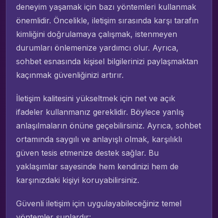
deneyim yaşamak için bazı yöntemleri kullanmak
önemlidir. Öncelikle, iletişim sırasında karşı tarafın
kimliğini doğrulamaya çalışmak, istenmeyen
durumları önlemenize yardımcı olur. Ayrıca,
sohbet esnasında kişisel bilgilerinizi paylaşmaktan
kaçınmak güvenliğinizi artırır.
İletişim kalitesini yükseltmek için net ve açık
ifadeler kullanmanız gereklidir. Böylece yanlış
anlaşılmaların önüne geçebilirsiniz. Ayrıca, sohbet
ortamında saygılı ve anlayışlı olmak, karşılıklı
güven tesis etmenize destek sağlar. Bu
yaklaşımlar sayesinde hem kendinizi hem de
karşınızdaki kişiyi koruyabilirsiniz.
Güvenli iletişim için uygulayabileceğiniz temel
yöntemler şunlardır: