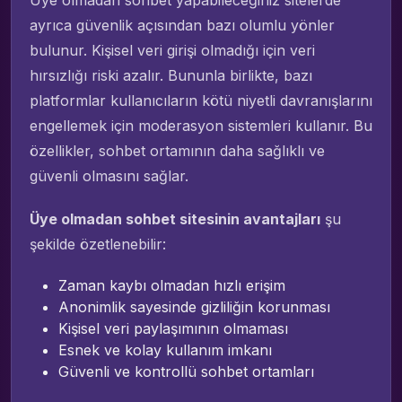
Üye olmadan sohbet yapabileceğiniz sitelerde
ayrıca güvenlik açısından bazı olumlu yönler
bulunur. Kişisel veri girişi olmadığı için veri
hırsızlığı riski azalır. Bununla birlikte, bazı
platformlar kullanıcıların kötü niyetli davranışlarını
engellemek için moderasyon sistemleri kullanır. Bu
özellikler, sohbet ortamının daha sağlıklı ve
güvenli olmasını sağlar.
Üye olmadan sohbet sitesinin avantajları
şu
şekilde özetlenebilir:
Zaman kaybı olmadan hızlı erişim
Anonimlik sayesinde gizliliğin korunması
Kişisel veri paylaşımının olmaması
Esnek ve kolay kullanım imkanı
Güvenli ve kontrollü sohbet ortamları