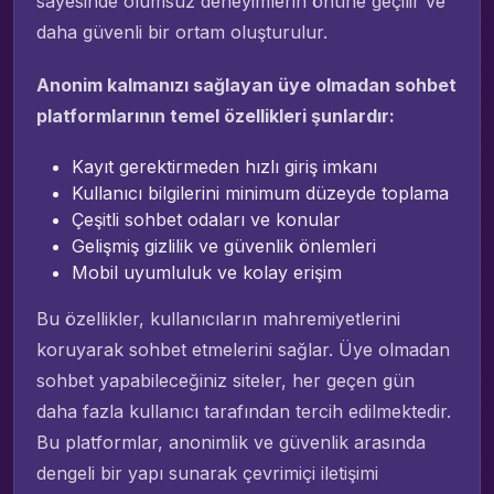
sayesinde olumsuz deneyimlerin önüne geçilir ve
daha güvenli bir ortam oluşturulur.
Anonim kalmanızı sağlayan üye olmadan sohbet
platformlarının temel özellikleri şunlardır:
Kayıt gerektirmeden hızlı giriş imkanı
Kullanıcı bilgilerini minimum düzeyde toplama
Çeşitli sohbet odaları ve konular
Gelişmiş gizlilik ve güvenlik önlemleri
Mobil uyumluluk ve kolay erişim
Bu özellikler, kullanıcıların mahremiyetlerini
koruyarak sohbet etmelerini sağlar. Üye olmadan
sohbet yapabileceğiniz siteler, her geçen gün
daha fazla kullanıcı tarafından tercih edilmektedir.
Bu platformlar, anonimlik ve güvenlik arasında
dengeli bir yapı sunarak çevrimiçi iletişimi