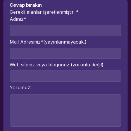
Cevap bırakın
Gerekli alanlar işaretlenmiştir.
*
Adınız*
Mail Adresiniz*
(yayınlanmayacak.)
Web siteniz veya blogunuz
(zorunlu değil)
Yorumuz: