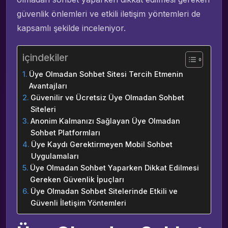
güvenlik önlemleri ve etkili iletişim yöntemleri de
kapsamlı şekilde inceleniyor.
içindekiler
Üye Olmadan Sohbet Sitesi Tercih Etmenin
Avantajları
Güvenilir ve Ücretsiz Üye Olmadan Sohbet
Siteleri
Anonim Kalmanızı Sağlayan Üye Olmadan
Sohbet Platformları
Üye Kaydı Gerektirmeyen Mobil Sohbet
Uygulamaları
Üye Olmadan Sohbet Yaparken Dikkat Edilmesi
Gereken Güvenlik İpuçları
Üye Olmadan Sohbet Sitelerinde Etkili ve
Güvenli İletişim Yöntemleri