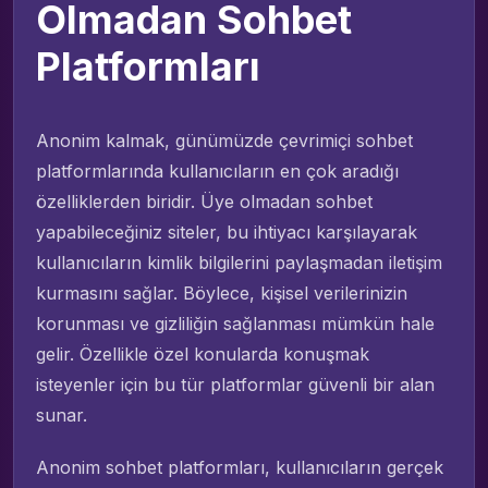
Olmadan Sohbet
Platformları
Anonim kalmak, günümüzde çevrimiçi sohbet
platformlarında kullanıcıların en çok aradığı
özelliklerden biridir. Üye olmadan sohbet
yapabileceğiniz siteler, bu ihtiyacı karşılayarak
kullanıcıların kimlik bilgilerini paylaşmadan iletişim
kurmasını sağlar. Böylece, kişisel verilerinizin
korunması ve gizliliğin sağlanması mümkün hale
gelir. Özellikle özel konularda konuşmak
isteyenler için bu tür platformlar güvenli bir alan
sunar.
Anonim sohbet platformları, kullanıcıların gerçek