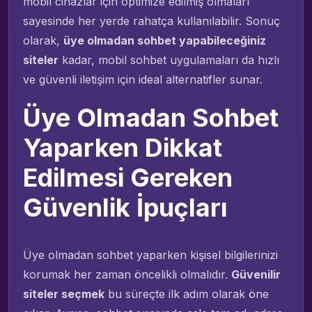
mobil cihazlar için optimize edilmiş olmaları
sayesinde her yerde rahatça kullanılabilir. Sonuç
olarak,
üye olmadan sohbet yapabileceğiniz
siteler
kadar, mobil sohbet uygulamaları da hızlı
ve güvenli iletişim için ideal alternatifler sunar.
Üye Olmadan Sohbet
Yaparken Dikkat
Edilmesi Gereken
Güvenlik İpuçları
Üye olmadan sohbet yaparken kişisel bilgilerinizi
korumak her zaman öncelikli olmalıdır.
Güvenilir
siteler seçmek
bu süreçte ilk adım olarak öne