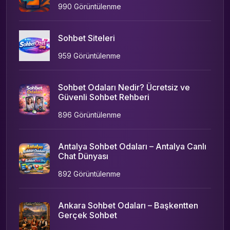
990 Görüntülenme
Sohbet Siteleri
959 Görüntülenme
Sohbet Odaları Nedir? Ücretsiz ve
Güvenli Sohbet Rehberi
896 Görüntülenme
Antalya Sohbet Odaları – Antalya Canlı
Chat Dünyası
892 Görüntülenme
Ankara Sohbet Odaları – Başkentten
Gerçek Sohbet