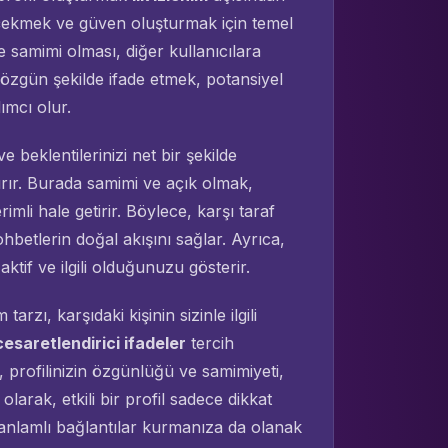
ni çekmek ve güven oluşturmak için temel
ve samimi olması, diğer kullanıcılara
 özgün şekilde ifade etmek, potansiyel
ımcı olur.
ve beklentilerinizi net bir şekilde
rır. Burada samimi ve açık olmak,
imli hale getirir. Böylece, karşı taraf
ohbetlerin doğal akışını sağlar. Ayrıca,
aktif ve ilgili olduğunuzu gösterir.
arzı, karşıdaki kişinin sizinle ilgili
cesaretlendirici ifadeler
tercih
a, profilinizin özgünlüğü ve samimiyeti,
larak, etkili bir profil sadece dikkat
anlamlı bağlantılar kurmanıza da olanak