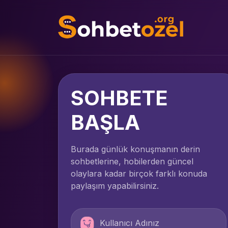
SOHBETE
BAŞLA
Burada günlük konuşmanın derin
sohbetlerine, hobilerden güncel
olaylara kadar birçok farklı konuda
paylaşım yapabilirsiniz.