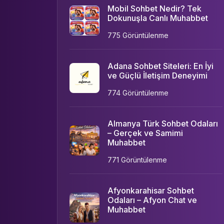
Mobil Sohbet Nedir? Tek
Dokunuşla Canlı Muhabbet
775 Görüntülenme
Adana Sohbet Siteleri: En İyi
ve Güçlü İletişim Deneyimi
774 Görüntülenme
Almanya Türk Sohbet Odaları
– Gerçek ve Samimi
Muhabbet
771 Görüntülenme
Afyonkarahisar Sohbet
Odaları – Afyon Chat ve
Muhabbet