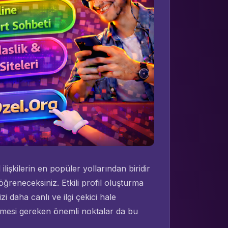
 ilişkilerin en popüler yollarından biridir
öğreneceksiniz. Etkili profil oluşturma
zi daha canlı ve ilgi çekici hale
edilmesi gereken önemli noktalar da bu