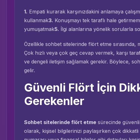
1.
Empati kurarak karşınızdakini anlamaya çalış
kullanmak
3.
Konuşmayı tek taraflı hale getirme
yumuşatmak
5.
İlgi alanlarına yönelik sorularla 
Özellikle sohbet sitelerinde flört etme sırasında,
Çok hızlı veya çok geç cevap vermek, karşı tarafın
ve dengeli iletişim sağlamak gerekir. Böylece, soh
gelir.
Güvenli Flört İçin Dik
Gerekenler
Sohbet sitelerinde flört etme
sürecinde güvenlik
olarak, kişisel bilgilerinizi paylaşırken çok dikkatl
numarası veya finansal bilgiler gibi detayları kesinl