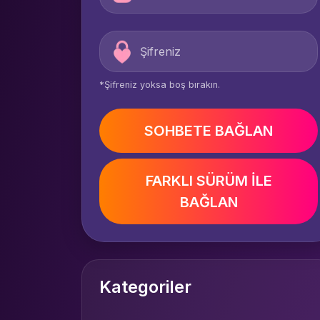
*Şifreniz yoksa boş bırakın.
SOHBETE BAĞLAN
FARKLI SÜRÜM İLE
BAĞLAN
Kategoriler