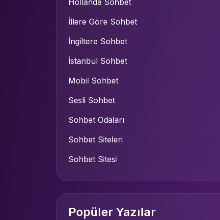
Hollanda Sohbet
İllere Göre Sohbet
İngiltere Sohbet
İstanbul Sohbet
Mobil Sohbet
Sesli Sohbet
Sohbet Odaları
Sohbet Siteleri
Sohbet Sitesi
Popüler Yazılar